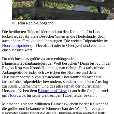
© Hella Radic-Hoogzand
Die berühmten Tulpenfelder rund um den Keukenhof in Lisse
locken jedes Jahr viele Besucher*innen in die Niederlande, doch
auch andere Orte können überzeugen. Die weiten Tulpenfelder im
Noordoostpolder
(in Flevoland) oder in Overijssel sind ebenfalls
einen Besuch wert.
Du möchtest das größte zusammenhängenden
Blumenzwiebelanbaugebiet der Welt besuchen? Dann bist du in der
Region Kop van Noord-Holland genau richtig! Das farbenfrohe
Anbaugebiet befindet sich zwischen der Nordsee und dem
IJsselmeer oberhalb von Amsterdam. Hier kannst du nicht nur
farbenfrohe Tulpenfelder bewundern, sondern auch einen Ausflug
zur Küste unternehmen. Und das alles fernab der touristischen
Hotspots. Neben dem
Blumendorf Lisse
ist auch die Gegend rund
um
Noordwijk
für seine weitläufigen Tulpenfelder bekannt.
Mit mehr als sieben Millionen Blumenzwiebeln ist der Keukenhof
die größte und bekannteste Blumenschau der Welt. Nur ein paar
Kilometer weiter findet die größte Blumenauktion weltweit statt: