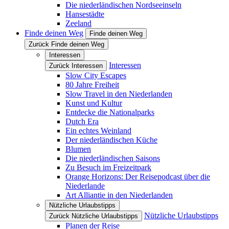
Die niederländischen Nordseeinseln
Hansestädte
Zeeland
Finde deinen Weg
Finde deinen Weg
Zurück Finde deinen Weg
Interessen
Interessen
Zurück Interessen
Slow City Escapes
80 Jahre Freiheit
Slow Travel in den Niederlanden
Kunst und Kultur
Entdecke die Nationalparks
Dutch Era
Ein echtes Weinland
Der niederländischen Küche
Blumen
Die niederländischen Saisons
Zu Besuch im Freizeitpark
Orange Horizons: Der Reisepodcast über die
Niederlande
Art Alliantie in den Niederlanden
Nützliche Urlaubstipps
Nützliche Urlaubstipps
Zurück Nützliche Urlaubstipps
Planen der Reise