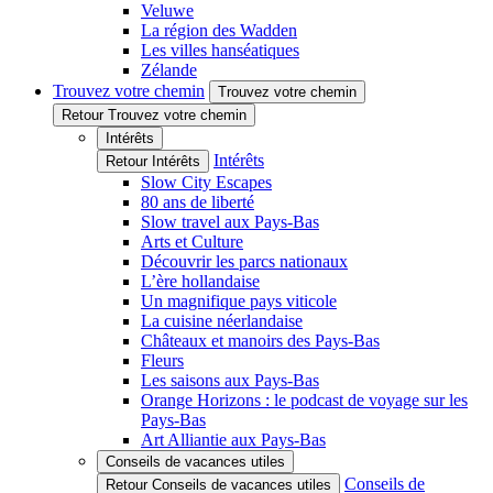
Veluwe
La région des Wadden
Les villes hanséatiques
Zélande
Trouvez votre chemin
Trouvez votre chemin
Retour Trouvez votre chemin
Intérêts
Intérêts
Retour Intérêts
Slow City Escapes
80 ans de liberté
Slow travel aux Pays-Bas
Arts et Culture
Découvrir les parcs nationaux
L’ère hollandaise
Un magnifique pays viticole
La cuisine néerlandaise
Châteaux et manoirs des Pays-Bas
Fleurs
Les saisons aux Pays-Bas
Orange Horizons : le podcast de voyage sur les
Pays-Bas
Art Alliantie aux Pays-Bas
Conseils de vacances utiles
Conseils de
Retour Conseils de vacances utiles