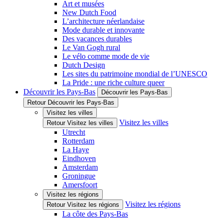
Art et musées
New Dutch Food
L’architecture néerlandaise
Mode durable et innovante
Des vacances durables
Le Van Gogh rural
Le vélo comme mode de vie
Dutch Design
Les sites du patrimoine mondial de l’UNESCO
La Pride : une riche culture queer
Découvrir les Pays-Bas
Découvrir les Pays-Bas
Retour Découvrir les Pays-Bas
Visitez les villes
Visitez les villes
Retour Visitez les villes
Utrecht
Rotterdam
La Haye
Eindhoven
Amsterdam
Groningue
Amersfoort
Visitez les régions
Visitez les régions
Retour Visitez les régions
La côte des Pays-Bas