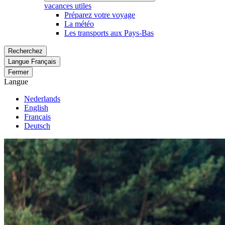
vacances utiles
Préparez votre voyage
La météo
Les transports aux Pays-Bas
Recherchez
Langue
Français
Fermer
Langue
Nederlands
English
Français
Deutsch