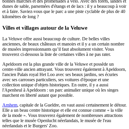
bonnes marches et des promenades à vélo. Avec des forêts, landes et
dunes de sable, parsemées d'étangs et de lacs : il y a beaucoup à voir
et à faire. Saviez-vous que le parc a une piste cyclable de plus de 40
kilomètres de long ?
Villes et villages autour de la Veluwe
La Veluwe offre aussi beaucoup de culture. De belles villes
anciennes, de beaux châteaux et manoirs et il y a un certain nombre
de musées impressionnants qu’il faut absolument visiter. Vous
trouverez ci-dessous la liste de certaines villes à ne pas rater.
Apeldoorn est la plus grande ville de la Veluwe et possède un
centre-ville ancien attrayant. Vous trouverez également à Apeldoorn,
l'ancien Palais royal Het Loo avec ses beaux jardins, ses écuries
avec ses carrosses particuliers, ses voitures d'époque et une
collection unique d'objets historiques. En outre, il y a aussi
l'Apenheul à Apeldoorn : un parc animalier unique où les singes
marchent en liberté autant que possible.
Arnhem
, capitale de la Gueldre, en vaut aussi certainement le détour.
Elle a un beau centre historique et elle est connue comme « la ville
de la mode ». Vous trouverez également de nombreuses attractions
telles que le musée Openlucht néerlandais, le musée de l'eau
néerlandais et le Burgers' Zoo.