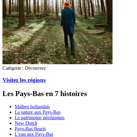
Catégorie :
Découvrez
Visitez les régions
Les Pays-Bas en 7 histoires
Maîtres hollandais
La nature aux Pays-Bas
Le patrimoine néerlandais
New Dutch
Pays-Bas fleuris
L’eau aux Pays-Bas