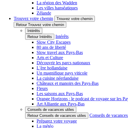
La région des Wadden
Les villes hanséatiques
Zélande
Trouvez votre chemin
Trouvez votre chemin
Retour Trouvez votre chemin
Intérêts
Intérêts
Retour Intérêts
Slow City Escapes
80 ans de liberté
Slow travel aux Pays-Bas
Arts et Culture
Découvrir les parcs nationaux
L’ère hollandaise
Un magnifique pays viticole
La cuisine néerlandaise
Châteaux et manoirs des Pays-Bas
Fleurs
Les saisons aux Pays-Bas
Orange Horizons : le podcast de voyage sur les P
Art Alliantie aux Pays-Bas
Conseils de vacances utiles
Conseils de vacances 
Retour Conseils de vacances utiles
Préparez votre voyage
La météo