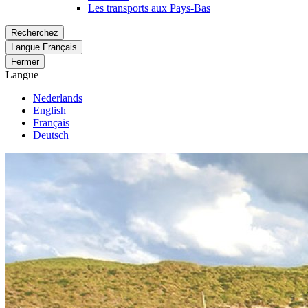
Les transports aux Pays-Bas
Recherchez
Langue
Français
Fermer
Langue
Nederlands
English
Français
Deutsch