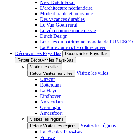
New Dutch Food
L’architecture néerlandaise
Mode durable et innovante
Des vacances durables
Le Van Gogh rural
Le vélo comme mode de vie
Dutch Design
Les sites du patrimoine mondial de l’UNESCO
La Pride : une riche culture queer
Découvrir les Pays-Bas
Découvrir les Pays-Bas
Retour Découvrir les Pays-Bas
Visitez les villes
Visitez les villes
Retour Visitez les villes
Utrecht
Rotterdam
La Haye
Eindhoven
Amsterdam
Groningue
Amersfoort
Visitez les régions
Visitez les régions
Retour Visitez les régions
La côte des Pays-Bas
Veluwe