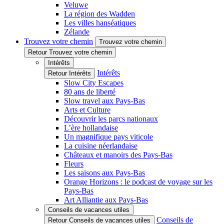
Veluwe
La région des Wadden
Les villes hanséatiques
Zélande
Trouvez votre chemin
Trouvez votre chemin
Retour Trouvez votre chemin
Intérêts
Intérêts
Retour Intérêts
Slow City Escapes
80 ans de liberté
Slow travel aux Pays-Bas
Arts et Culture
Découvrir les parcs nationaux
L’ère hollandaise
Un magnifique pays viticole
La cuisine néerlandaise
Châteaux et manoirs des Pays-Bas
Fleurs
Les saisons aux Pays-Bas
Orange Horizons : le podcast de voyage sur les
Pays-Bas
Art Alliantie aux Pays-Bas
Conseils de vacances utiles
Conseils de
Retour Conseils de vacances utiles