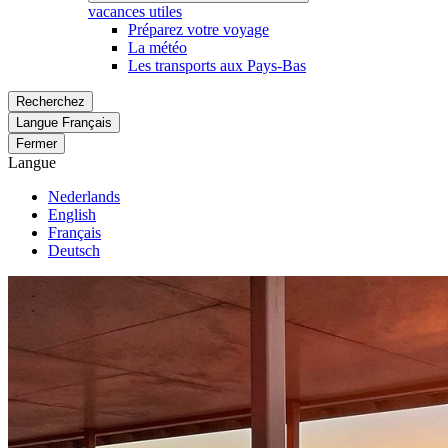
vacances utiles
Préparez votre voyage
La météo
Les transports aux Pays-Bas
Recherchez
Langue
Français
Fermer
Langue
Nederlands
English
Français
Deutsch