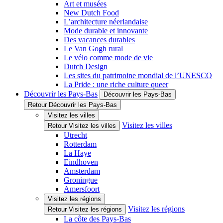
Art et musées
New Dutch Food
L’architecture néerlandaise
Mode durable et innovante
Des vacances durables
Le Van Gogh rural
Le vélo comme mode de vie
Dutch Design
Les sites du patrimoine mondial de l’UNESCO
La Pride : une riche culture queer
Découvrir les Pays-Bas
Découvrir les Pays-Bas
Retour Découvrir les Pays-Bas
Visitez les villes
Visitez les villes
Retour Visitez les villes
Utrecht
Rotterdam
La Haye
Eindhoven
Amsterdam
Groningue
Amersfoort
Visitez les régions
Visitez les régions
Retour Visitez les régions
La côte des Pays-Bas