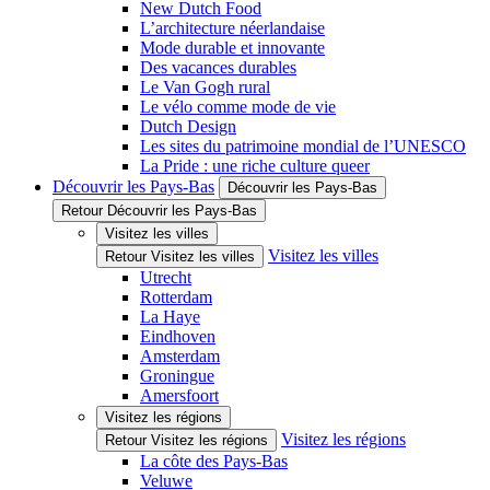
New Dutch Food
L’architecture néerlandaise
Mode durable et innovante
Des vacances durables
Le Van Gogh rural
Le vélo comme mode de vie
Dutch Design
Les sites du patrimoine mondial de l’UNESCO
La Pride : une riche culture queer
Découvrir les Pays-Bas
Découvrir les Pays-Bas
Retour Découvrir les Pays-Bas
Visitez les villes
Visitez les villes
Retour Visitez les villes
Utrecht
Rotterdam
La Haye
Eindhoven
Amsterdam
Groningue
Amersfoort
Visitez les régions
Visitez les régions
Retour Visitez les régions
La côte des Pays-Bas
Veluwe