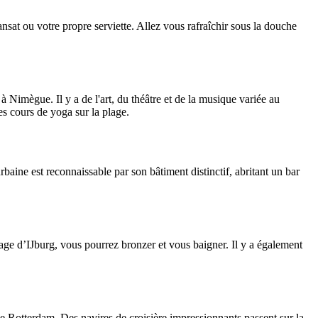
nsat ou votre propre serviette. Allez vous rafraîchir sous la douche
 Nimègue. Il y a de l'art, du théâtre et de la musique variée au
es cours de yoga sur la plage.
ine est reconnaissable par son bâtiment distinctif, abritant un bar
plage d’IJburg, vous pourrez bronzer et vous baigner. Il y a également
 de Rotterdam. Des navires de croisière impressionnants passent sur la