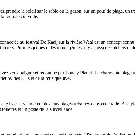
prendre le soleil sur le sable ou le gazon, sur un pouf de plage, un tra
la terrasse couverte.
onnectée au festival De Kaaij sur la rivière Waal est un concept connu à
oxers. Pour les jeunes et les moins jeunes, il y a aussi des ateliers et d
ez vous baigner et reconnue par Lonely Planet. La charmante plage urba
rieure, des DJ’s et de la musique live.
ette liste. Il y a même plusieurs plages urbaines dans cette ville. À la 
toilettes et un poste de la surveillance.
t un mix de musique, art et sport tout juste à l'extérieur de l’agitation