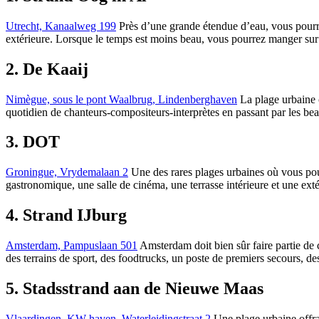
Utrecht, Kanaalweg 199
Près d’une grande étendue d’eau, vous pourrez 
extérieure. Lorsque le temps est moins beau, vous pourrez manger sur 
2. De Kaaij
Nimègue, sous le pont Waalbrug, Lindenberghaven
La plage urbaine c
quotidien de chanteurs-compositeurs-interprètes en passant par les beatb
3. DOT
Groningue, Vrydemalaan 2
Une des rares plages urbaines où vous pouv
gastronomique, une salle de cinéma, une terrasse intérieure et une exté
4. Strand IJburg
Amsterdam, Pampuslaan 501
Amsterdam doit bien sûr faire partie de c
des terrains de sport, des foodtrucks, un poste de premiers secours, des 
5. Stadsstrand aan de Nieuwe Maas
Vlaardingen, KW-haven, Waterleidingstraat 2
Une plage urbaine offran