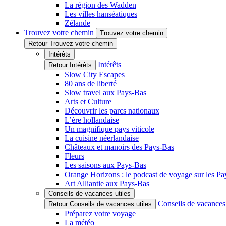
La région des Wadden
Les villes hanséatiques
Zélande
Trouvez votre chemin
Trouvez votre chemin
Retour Trouvez votre chemin
Intérêts
Intérêts
Retour Intérêts
Slow City Escapes
80 ans de liberté
Slow travel aux Pays-Bas
Arts et Culture
Découvrir les parcs nationaux
L’ère hollandaise
Un magnifique pays viticole
La cuisine néerlandaise
Châteaux et manoirs des Pays-Bas
Fleurs
Les saisons aux Pays-Bas
Orange Horizons : le podcast de voyage sur les P
Art Alliantie aux Pays-Bas
Conseils de vacances utiles
Conseils de vacances 
Retour Conseils de vacances utiles
Préparez votre voyage
La météo