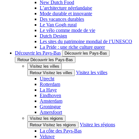
New Dutch Food
L’architecture néerlandaise
Mode durable et innovante
Des vacances durables
Le Van Gogh rural
Le vélo comme mode de vie
Dutch Design
Les sites du patrimoine mondial de l’UNESCO
La Pride : une riche culture queer
Découvrir les Pays-Bas
Découvrir les Pays-Bas
Retour Découvrir les Pays-Bas
Visitez les villes
Visitez les villes
Retour Visitez les villes
Utrecht
Rotterdam
La Haye
Eindhoven
Amsterdam
Groningue
Amersfoort
Visitez les régions
Visitez les régions
Retour Visitez les régions
La côte des Pays-Bas
Veluwe