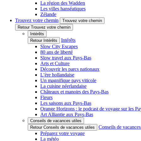
La région des Wadden
Les villes hanséatiques
Zélande
Trouvez votre chemin
Trouvez votre chemin
Retour Trouvez votre chemin
Intérêts
Intérêts
Retour Intérêts
Slow City Escapes
80 ans de liberté
Slow travel aux Pays-Bas
Arts et Culture
Découvrir les parcs nationaux
L’ère hollandaise
Un magnifique pays viticole
La cuisine néerlandaise
Châteaux et manoirs des Pays-Bas
Fleurs
Les saisons aux Pays-Bas
Orange Horizons : le podcast de voyage sur les P
Art Alliantie aux Pays-Bas
Conseils de vacances utiles
Conseils de vacances 
Retour Conseils de vacances utiles
Préparez votre voyage
La météo