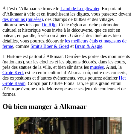
À l’est d’Alkmaar se trouve le
Land de Leeghwater
. En partant
d’Alkmaar à vélo et en franchissant les digues, vous passerez devant
des moulins (musées)
, des champs de bulbes et des villages
pittoresques tels que
De Rijp
. Cette région au riche patrimoine
culturel et historique vous invite à la découverte, que ce soit en
bateau, en paddle, à vélo ou à pied. Grâce à des itinéraires bien
détaillés, vous pourrez découvrir
les meilleurs étals et magasins de
ferme
, comme
Smit’s Boer & Goed
et
Bram & Aagie
.
L’Histoire est partout à Alkmaar. Derrière les portes des monuments
(nationaux), sur les cloches et les pignons décorés, dans les cours,
près des statues de la ville, et bien sûr dans les
musées
. Ainsi, la
Grote Kerk
est le centre culturel d’Alkmaar où, outre des concerts,
des expositions et d’autres événements, vous pourrez admirer
Het
Grote Raam
. Conçu par l’artiste Fiona Tan, le plus grand vitrail
d’Europe évoque un kaléidoscope avec ses jeux de couleurs et de
formes.
Où bien manger à Alkmaar