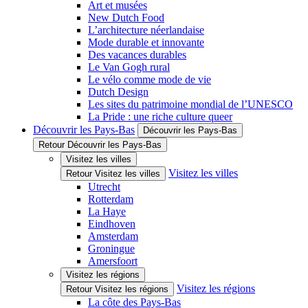
Art et musées
New Dutch Food
L’architecture néerlandaise
Mode durable et innovante
Des vacances durables
Le Van Gogh rural
Le vélo comme mode de vie
Dutch Design
Les sites du patrimoine mondial de l’UNESCO
La Pride : une riche culture queer
Découvrir les Pays-Bas
Découvrir les Pays-Bas
Retour Découvrir les Pays-Bas
Visitez les villes
Visitez les villes
Retour Visitez les villes
Utrecht
Rotterdam
La Haye
Eindhoven
Amsterdam
Groningue
Amersfoort
Visitez les régions
Visitez les régions
Retour Visitez les régions
La côte des Pays-Bas