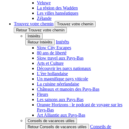
Veluwe
La région des Wadden
Les villes hanséatiques
Zélande
Trouvez votre chemin
Trouvez votre chemin
Retour Trouvez votre chemin
Intérêts
Intérêts
Retour Intérêts
Slow City Escapes
80 ans de liberté
Slow travel aux Pays-Bas
Arts et Culture
Découvrir les parcs nationaux
L’ère hollandaise
Un magnifique pays viticole
La cuisine néerlandaise
Châteaux et manoirs des Pays-Bas
Fleurs
Les saisons aux Pays-Bas
Orange Horizons : le podcast de voyage sur les
Pays-Bas
Art Alliantie aux Pays-Bas
Conseils de vacances utiles
Conseils de
Retour Conseils de vacances utiles