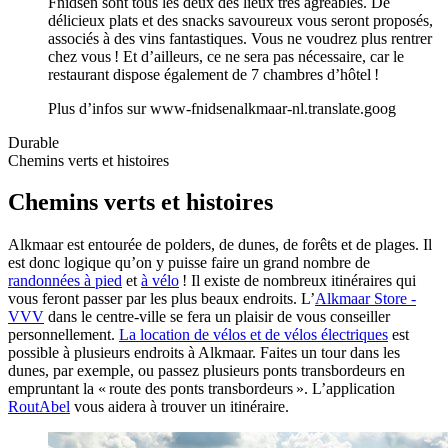
Fnidsen sont tous les deux des lieux très agréables. De
délicieux plats et des snacks savoureux vous seront proposés,
associés à des vins fantastiques. Vous ne voudrez plus rentrer
chez vous ! Et d’ailleurs, ce ne sera pas nécessaire, car le
restaurant dispose également de 7 chambres d’hôtel !
Plus d’infos sur
www-fnidsenalkmaar-nl.translate.goog
Durable
Chemins verts et histoires
Chemins verts et histoires
Alkmaar est entourée de polders, de dunes, de forêts et de plages. Il
est donc logique qu’on y puisse faire un grand nombre de
randonnées à pied
et
à vélo
! Il existe de nombreux itinéraires qui
vous feront passer par les plus beaux endroits. L’
Alkmaar Store -
VVV
dans le centre-ville se fera un plaisir de vous conseiller
personnellement.
La location de vélos et de vélos électriques
est
possible à plusieurs endroits à Alkmaar. Faites un tour dans les
dunes, par exemple, ou passez plusieurs ponts transbordeurs en
empruntant la « route des ponts transbordeurs ». L’application
RoutAbel
vous aidera à trouver un itinéraire.