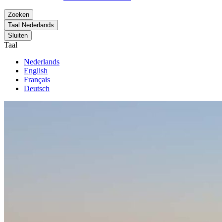
Zoeken
Taal
Nederlands
Sluiten
Taal
Nederlands
English
Français
Deutsch