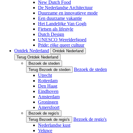
New Dutch Food
De Nederlandse Architectuur
Duurzame en innovatieve mode
Een duurzame vakantie
Het Landelijke Van Gogh
Fietsen als lifestyle
Dutch Design
UNESCO Werelderfgoed
Pride: rijke queer cultuur
Ontdek Nederland
Ontdek Nederland
Terug Ontdek Nederland
Bezoek de steden
Bezoek de steden
Terug Bezoek de steden
Utrecht
Rotterdam
Den Haag
Eindhoven
Amsterdam
Groningen
Amersfoort
Bezoek de regio's
Bezoek de regio's
Terug Bezoek de regio's
Nederlandse kust
Veluwe