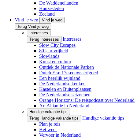
De Waddeneilanden
Hanzesteden
Zeeland
Vind je weg
Vind je weg
Terug Vind je weg
Interesses
Interesses
Terug Interesses
Slow City Escapes
80 jaar vrijheid
Slowlands
Kunst en cultuur
Ontdek de Nationale Parken
Dutch Era: 17e-eeuws erfgoed
Een heerlijk wijnland
De Nederlandse keuken
Kastelen en Buitenplaatsen
De Nederlandse seizoenen
Orange Horizons: De reis­podcast over Nederland
Art Alliantie in Nederland
Handige vakantie tips
Handige vakantie tips
Terug Handige vakantie tips
Plan je reis
Het weer
Vervoer in Nederland