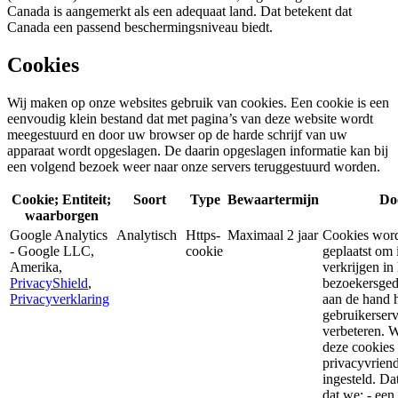
Canada is aangemerkt als een adequaat land. Dat betekent dat
Canada een passend beschermingsniveau biedt.
Cookies
Wij maken op onze websites gebruik van cookies. Een cookie is een
eenvoudig klein bestand dat met pagina’s van deze website wordt
meegestuurd en door uw browser op de harde schrijf van uw
apparaat wordt opgeslagen. De daarin opgeslagen informatie kan bij
een volgend bezoek weer naar onze servers teruggestuurd worden.
Cookie; Entiteit;
Soort
Type
Bewaartermijn
Do
waarborgen
Google Analytics
Analytisch
Https-
Maximaal 2 jaar
Cookies wor
- Google LLC,
cookie
geplaatst om 
Amerika,
verkrijgen in 
PrivacyShield
,
bezoekersge
Privacyverklaring
aan de hand 
gebruikerserv
verbeteren. 
deze cookies
privacyvriend
ingesteld. Da
dat we: - een