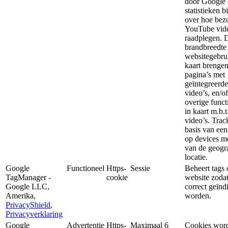
door Google
statistieken b
over hoe bez
YouTube vid
raadplegen. 
brandbreedte
websitegebrui
kaart brenge
pagina’s met
geïntegreerd
video’s, en/o
overige funct
in kaart m.b.
video’s. Trac
basis van ee
op devices m
van de geogr
locatie.
Google
Functioneel
Https-
Sessie
Beheert tags 
TagManager -
cookie
website zoda
Google LLC,
correct geïnd
Amerika,
worden.
PrivacyShield
,
Privacyverklaring
Google
Advertentie
Https-
Maximaal 6
Cookies wor