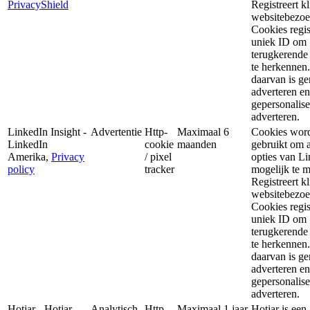
PrivacyShield
Registreert k
websitebezoe
Cookies regis
uniek ID om
terugkerende
te herkennen.
daarvan is ge
adverteren en
gepersonalise
adverteren.
LinkedIn Insight -
Advertentie
Http-
Maximaal 6
Cookies wor
LinkedIn
cookie
maanden
gebruikt om a
Amerika,
Privacy
/ pixel
opties van L
policy
tracker
mogelijk te 
Registreert k
websitebezoe
Cookies regis
uniek ID om
terugkerende
te herkennen.
daarvan is ge
adverteren en
gepersonalise
adverteren.
Hotjar - Hotjar
Analytisch
Http-
Maximaal 1 jaar
Hotjar is een