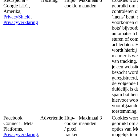
ReCaptcha -
Tracking
Https-
Maximaal 6
Cookies wor
Google LLC,
cookie
maanden
gebruikt om t
Amerika,
controleren o
PrivacyShield
,
‘mens’ bent, 
Privacyverklaring
voorkomen d
bots’ bijvoor
automatisch b
sturen of co
achterlaten. 
wordt hierbij
maar er is we
van tracking. 
je een websit
bezocht word
geregistreerd
de volgende 
duidelijk is d
spam bot ben
hiervoor wor
voorafgaand
toestemming 
Facebook
Advertentie
Http-
Maximaal 3
Cookies wor
Connect - Meta
cookie
maanden
gebruikt om a
Platforms,
/ pixel
opties van M
Privacyverklaring
,
tracker
mogelijk te 