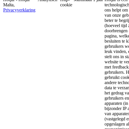
Malta,
cookie
technologisch
Privacyverklaring
ons helpt om 
van onze geb
beter te begri
(hoeveel tijd 
doorbrengen
pagina, welke
besluiten te 
gebruikers we
leuk vinden, e
stelt ons in s
website te ve
met feedback
gebruikers. H
gebruikt cook
andere techn
data te verz
het gedrag v
gebruikers e
apparaten (in
bijzonder IP 
van apparate
(vastgelegd e
opgeslagen al