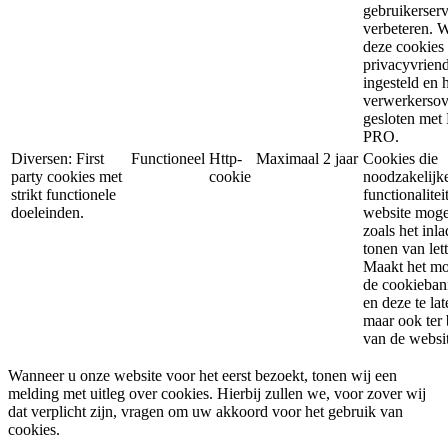
gebruikerserv
verbeteren. 
deze cookies
privacyvriend
ingesteld en
verwerkerso
gesloten met
PRO.
Diversen: First
Functioneel
Http-
Maximaal 2 jaar
Cookies die
party cookies met
cookie
noodzakelijk
strikt functionele
functionalite
doeleinden.
website moge
zoals het inl
tonen van let
Maakt het mo
de cookieban
en deze te la
maar ook ter 
van de websit
Wanneer u onze website voor het eerst bezoekt, tonen wij een
melding met uitleg over cookies. Hierbij zullen we, voor zover wij
dat verplicht zijn, vragen om uw akkoord voor het gebruik van
cookies.