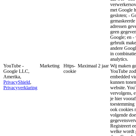
verwerkerso
met Google 
gesloten; - G
gemaskeerde 
adressen geve
geen gegeven
Google; en -
gebruik mak
andere Googl
in combinati
analytics.
YouTube -
Marketing
Https-
Maximaal 2 jaar
Wij maken ge
Google LLC,
cookie
YouTube zoda
Amerika,
embedded vi
PrivacyShield
,
kunnen tonen
Privacyverklaring
website. You
vervolgens, e
je hier voora
toestemming 
ook cookies 
volgende doe
gegevensver
Registreert e
welke wordt 