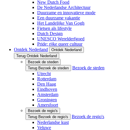
New Dutch Food
De Nederlandse Architectuur
Duurzame en innovatieve mode
Een duurzame vakantie
Het Landelijke Van Gogh
Fietsen als lifestyle
Dutch Design
UNESCO Werelderfgoed
Pride: rijke queer cultuur
Ontdek Nederland
Ontdek Nederland
Terug Ontdek Nederland
Bezoek de steden
Bezoek de steden
Terug Bezoek de steden
Utrecht
Rotterdam
Den Haag
Eindhoven
Amsterdam
Groningen
Amersfoort
Bezoek de regio's
Bezoek de regio's
Terug Bezoek de regio's
Nederlandse kust
Veluwe