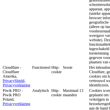
geanonimisee
schermresolu
apparaat, app
(unieke appar
browser infor
geografische 
(alleen op la
voorkeurstaa
weergave va
website). De
functionalite
ingeschakeld
toestemming 
gegeven voor
plaatsen van 
Cloudflare -
Functioneel
Http-
Sessie
Het inhouds
Cloudflare
cookie
Cloudfare, ge
Amerika,
cookies om h
PrivacyShield
,
vertrouwd we
Privacyverklaring
identificeren.
Piwik PRO -
Analytisch
Http-
Maximaal 13
Cookies wor
Piwik PRO
cookie
maanden
geplaatst om 
Poland,
verkrijgen in 
Privacyverklaring
bezoekersge
aan de hand 