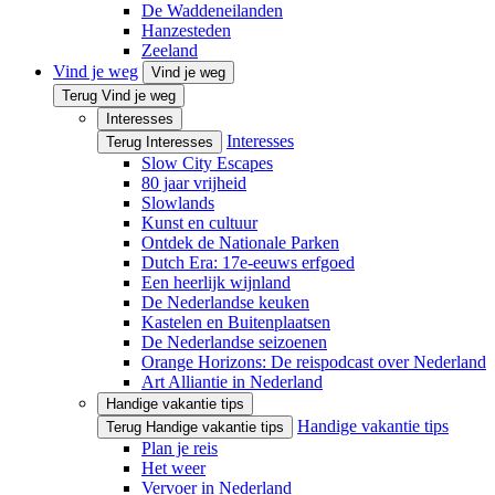
De Waddeneilanden
Hanzesteden
Zeeland
Vind je weg
Vind je weg
Terug Vind je weg
Interesses
Interesses
Terug Interesses
Slow City Escapes
80 jaar vrijheid
Slowlands
Kunst en cultuur
Ontdek de Nationale Parken
Dutch Era: 17e-eeuws erfgoed
Een heerlijk wijnland
De Nederlandse keuken
Kastelen en Buitenplaatsen
De Nederlandse seizoenen
Orange Horizons: De reis­podcast over Nederland
Art Alliantie in Nederland
Handige vakantie tips
Handige vakantie tips
Terug Handige vakantie tips
Plan je reis
Het weer
Vervoer in Nederland