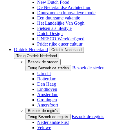
New Dutch Food
De Nederlandse Architectuur
Duurzame en innovatieve mode
Een duurzame vakantie
Het Landelijke Van Gogh
Fietsen als lifestyle
Dutch Design
UNESCO Werelderfgoed
Pride: rijke queer cultuur
Ontdek Nederland
Ontdek Nederland
Terug Ontdek Nederland
Bezoek de steden
Bezoek de steden
Terug Bezoek de steden
Utrecht
Rotterdam
Den Haag
Eindhoven
Amsterdam
Groningen
Amersfoort
Bezoek de regio's
Bezoek de regio's
Terug Bezoek de regio's
Nederlandse kust
Veluwe