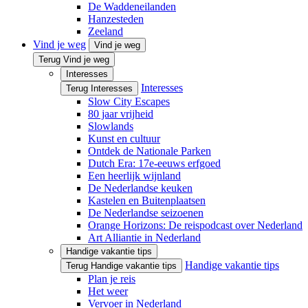
De Waddeneilanden
Hanzesteden
Zeeland
Vind je weg
Vind je weg
Terug Vind je weg
Interesses
Interesses
Terug Interesses
Slow City Escapes
80 jaar vrijheid
Slowlands
Kunst en cultuur
Ontdek de Nationale Parken
Dutch Era: 17e-eeuws erfgoed
Een heerlijk wijnland
De Nederlandse keuken
Kastelen en Buitenplaatsen
De Nederlandse seizoenen
Orange Horizons: De reis­podcast over Nederland
Art Alliantie in Nederland
Handige vakantie tips
Handige vakantie tips
Terug Handige vakantie tips
Plan je reis
Het weer
Vervoer in Nederland