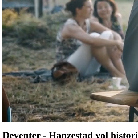
Deventer
-
Hanzestad vol histori