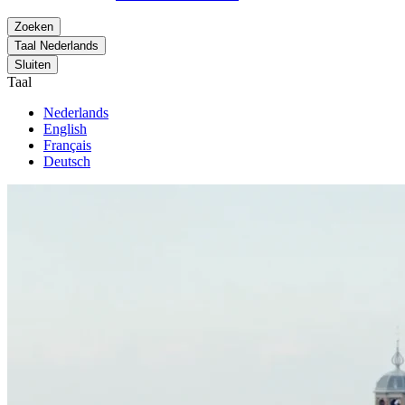
Zoeken
Taal
Nederlands
Sluiten
Taal
Nederlands
English
Français
Deutsch