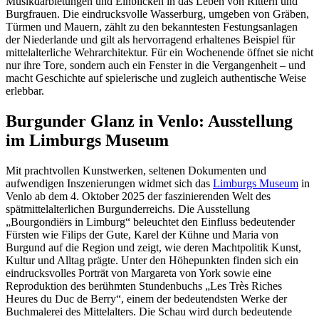
Musikdarbietungen und Einblicken in das Leben von Rittern und
Burgfrauen. Die eindrucksvolle Wasserburg, umgeben von Gräben,
Türmen und Mauern, zählt zu den bekanntesten Festungsanlagen
der Niederlande und gilt als hervorragend erhaltenes Beispiel für
mittelalterliche Wehrarchitektur. Für ein Wochenende öffnet sie nicht
nur ihre Tore, sondern auch ein Fenster in die Vergangenheit – und
macht Geschichte auf spielerische und zugleich authentische Weise
erlebbar.
Burgunder Glanz in Venlo: Ausstellung
im Limburgs Museum
Mit prachtvollen Kunstwerken, seltenen Dokumenten und
aufwendigen Inszenierungen widmet sich das
Limburgs Museum
in
Venlo ab dem 4. Oktober 2025 der faszinierenden Welt des
spätmittelalterlichen Burgunderreichs. Die Ausstellung
„Bourgondiërs in Limburg“ beleuchtet den Einfluss bedeutender
Fürsten wie Filips der Gute, Karel der Kühne und Maria von
Burgund auf die Region und zeigt, wie deren Machtpolitik Kunst,
Kultur und Alltag prägte. Unter den Höhepunkten finden sich ein
eindrucksvolles Porträt von Margareta von York sowie eine
Reproduktion des berühmten Stundenbuchs „Les Très Riches
Heures du Duc de Berry“, einem der bedeutendsten Werke der
Buchmalerei des Mittelalters. Die Schau wird durch bedeutende