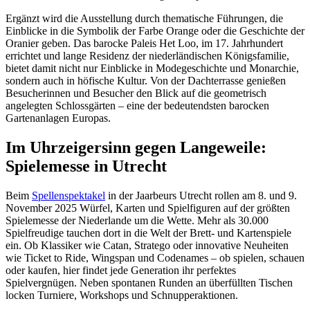
Ergänzt wird die Ausstellung durch thematische Führungen, die
Einblicke in die Symbolik der Farbe Orange oder die Geschichte der
Oranier geben. Das barocke Paleis Het Loo, im 17. Jahrhundert
errichtet und lange Residenz der niederländischen Königsfamilie,
bietet damit nicht nur Einblicke in Modegeschichte und Monarchie,
sondern auch in höfische Kultur. Von der Dachterrasse genießen
Besucherinnen und Besucher den Blick auf die geometrisch
angelegten Schlossgärten – eine der bedeutendsten barocken
Gartenanlagen Europas.
Im Uhrzeigersinn gegen Langeweile:
Spielemesse in Utrecht
Beim
Spellenspektakel
in der Jaarbeurs Utrecht rollen am 8. und 9.
November 2025 Würfel, Karten und Spielfiguren auf der größten
Spielemesse der Niederlande um die Wette. Mehr als 30.000
Spielfreudige tauchen dort in die Welt der Brett- und Kartenspiele
ein. Ob Klassiker wie Catan, Stratego oder innovative Neuheiten
wie Ticket to Ride, Wingspan und Codenames – ob spielen, schauen
oder kaufen, hier findet jede Generation ihr perfektes
Spielvergnügen. Neben spontanen Runden an überfüllten Tischen
locken Turniere, Workshops und Schnupperaktionen.