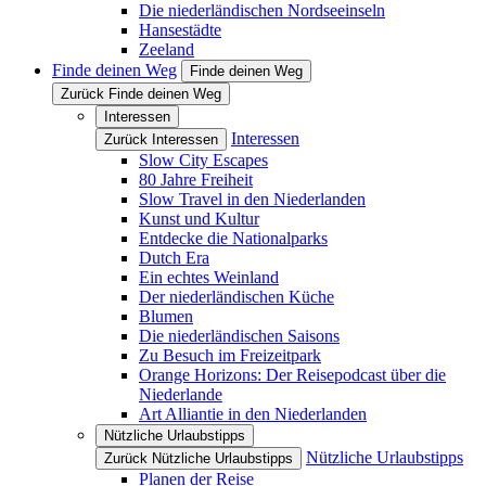
Die niederländischen Nordseeinseln
Hansestädte
Zeeland
Finde deinen Weg
Finde deinen Weg
Zurück Finde deinen Weg
Interessen
Interessen
Zurück Interessen
Slow City Escapes
80 Jahre Freiheit
Slow Travel in den Niederlanden
Kunst und Kultur
Entdecke die Nationalparks
Dutch Era
Ein echtes Weinland
Der niederländischen Küche
Blumen
Die niederländischen Saisons
Zu Besuch im Freizeitpark
Orange Horizons: Der Reisepodcast über die
Niederlande
Art Alliantie in den Niederlanden
Nützliche Urlaubstipps
Nützliche Urlaubstipps
Zurück Nützliche Urlaubstipps
Planen der Reise