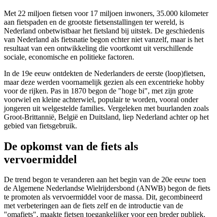
Met 22 miljoen fietsen voor 17 miljoen inwoners, 35.000 kilometer
aan fietspaden en de grootste fietsenstallingen ter wereld, is
Nederland onbetwistbaar het fietsland bij uitstek. De geschiedenis
van Nederland als fietsnatie begon echter niet vanzelf, maar is het
resultaat van een ontwikkeling die voortkomt uit verschillende
sociale, economische en politieke factoren.
In de 19e eeuw ontdekten de Nederlanders de eerste (loop)fietsen,
maar deze werden voornamelijk gezien als een excentrieke hobby
voor de rijken. Pas in 1870 begon de "hoge bi", met zijn grote
voorwiel en kleine achterwiel, populair te worden, vooral onder
jongeren uit welgestelde families. Vergeleken met buurlanden zoals
Groot-Brittannië, België en Duitsland, liep Nederland achter op het
gebied van fietsgebruik.
De opkomst van de fiets als
vervoermiddel
De trend begon te veranderen aan het begin van de 20e eeuw toen
de Algemene Nederlandse Wielrijdersbond (ANWB) begon de fiets
te promoten als vervoermiddel voor de massa. Dit, gecombineerd
met verbeteringen aan de fiets zelf en de introductie van de
"omafiets", maakte fietsen toegankelijker voor een breder publiek.