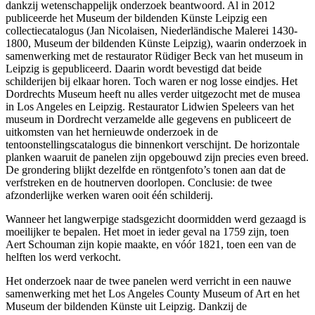
dankzij wetenschappelijk onderzoek beantwoord. Al in 2012
publiceerde het Museum der bildenden Künste Leipzig een
collectiecatalogus (Jan Nicolaisen, Niederländische Malerei 1430-
1800, Museum der bildenden Künste Leipzig), waarin onderzoek in
samenwerking met de restaurator Rüdiger Beck van het museum in
Leipzig is gepubliceerd. Daarin wordt bevestigd dat beide
schilderijen bij elkaar horen. Toch waren er nog losse eindjes. Het
Dordrechts Museum heeft nu alles verder uitgezocht met de musea
in Los Angeles en Leipzig. Restaurator Lidwien Speleers van het
museum in Dordrecht verzamelde alle gegevens en publiceert de
uitkomsten van het hernieuwde onderzoek in de
tentoonstellingscatalogus die binnenkort verschijnt. De horizontale
planken waaruit de panelen zijn opgebouwd zijn precies even breed.
De grondering blijkt dezelfde en röntgenfoto’s tonen aan dat de
verfstreken en de houtnerven doorlopen. Conclusie: de twee
afzonderlijke werken waren ooit één schilderij.
Wanneer het langwerpige stadsgezicht doormidden werd gezaagd is
moeilijker te bepalen. Het moet in ieder geval na 1759 zijn, toen
Aert Schouman zijn kopie maakte, en vóór 1821, toen een van de
helften los werd verkocht.
Het onderzoek naar de twee panelen werd verricht in een nauwe
samenwerking met het Los Angeles County Museum of Art en het
Museum der bildenden Künste uit Leipzig. Dankzij de