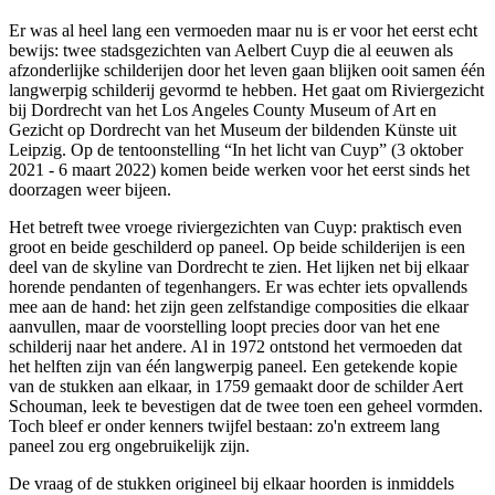
Er was al heel lang een vermoeden maar nu is er voor het eerst echt
bewijs: twee stadsgezichten van Aelbert Cuyp die al eeuwen als
afzonderlijke schilderijen door het leven gaan blijken ooit samen één
langwerpig schilderij gevormd te hebben. Het gaat om Riviergezicht
bij Dordrecht van het Los Angeles County Museum of Art en
Gezicht op Dordrecht van het Museum der bildenden Künste uit
Leipzig. Op de tentoonstelling “In het licht van Cuyp” (3 oktober
2021 - 6 maart 2022) komen beide werken voor het eerst sinds het
doorzagen weer bijeen.
Het betreft twee vroege riviergezichten van Cuyp: praktisch even
groot en beide geschilderd op paneel. Op beide schilderijen is een
deel van de skyline van Dordrecht te zien. Het lijken net bij elkaar
horende pendanten of tegenhangers. Er was echter iets opvallends
mee aan de hand: het zijn geen zelfstandige composities die elkaar
aanvullen, maar de voorstelling loopt precies door van het ene
schilderij naar het andere. Al in 1972 ontstond het vermoeden dat
het helften zijn van één langwerpig paneel. Een getekende kopie
van de stukken aan elkaar, in 1759 gemaakt door de schilder Aert
Schouman, leek te bevestigen dat de twee toen een geheel vormden.
Toch bleef er onder kenners twijfel bestaan: zo'n extreem lang
paneel zou erg ongebruikelijk zijn.
De vraag of de stukken origineel bij elkaar hoorden is inmiddels