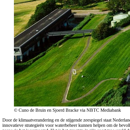
© Cuno de Bruin en Sjoerd Bracke via NBTC Mediabank
Door de klimaatverandering en de stijgende zeespiegel staat Nederla
innovatieve strategieën voor waterbeheer kunnen helpen om de bevol