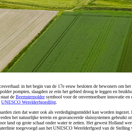
cesverhaal: in het begin van de 17e eeuw besloten de bewoners om het 
polder pompten, slaagden ze erin het gebied droog te leggen en brui
 staat de
Beemsterpolder
symbool voor de onvermoeibare innovatie en ex
e
UNESCO Werelderfgoedlijst
.
jaarden zien dat water ook als verdedigingsmiddel kan worden ingezet.
den het natuurlijke terrein en geavanceerde sluissystemen gebruikt om
land op grote schaal onder water te zetten. Het gewest Holland werd
aterlinie toegevoegd aan het UNESCO Werelderfgoed van de Stelling 