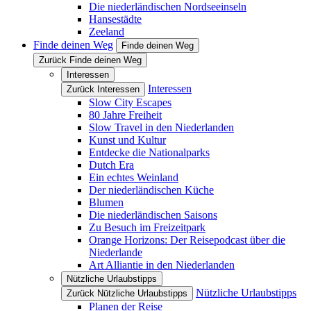
Die niederländischen Nordseeinseln
Hansestädte
Zeeland
Finde deinen Weg
Finde deinen Weg
Zurück Finde deinen Weg
Interessen
Interessen
Zurück Interessen
Slow City Escapes
80 Jahre Freiheit
Slow Travel in den Niederlanden
Kunst und Kultur
Entdecke die Nationalparks
Dutch Era
Ein echtes Weinland
Der niederländischen Küche
Blumen
Die niederländischen Saisons
Zu Besuch im Freizeitpark
Orange Horizons: Der Reisepodcast über die
Niederlande
Art Alliantie in den Niederlanden
Nützliche Urlaubstipps
Nützliche Urlaubstipps
Zurück Nützliche Urlaubstipps
Planen der Reise