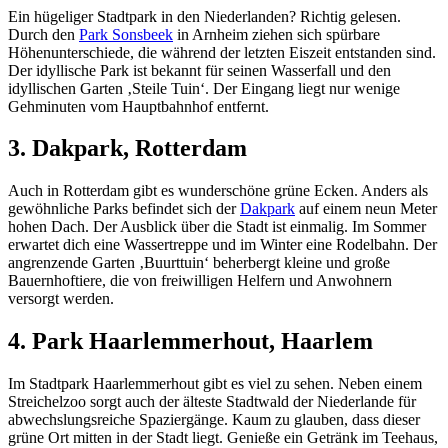
Ein hügeliger Stadtpark in den Niederlanden? Richtig gelesen.
Durch den
Park Sonsbeek
in Arnheim ziehen sich spürbare
Höhenunterschiede, die während der letzten Eiszeit entstanden sind.
Der idyllische Park ist bekannt für seinen Wasserfall und den
idyllischen Garten ‚Steile Tuin‘. Der Eingang liegt nur wenige
Gehminuten vom Hauptbahnhof entfernt.
3. Dakpark, Rotterdam
Auch in Rotterdam gibt es wunderschöne grüne Ecken. Anders als
gewöhnliche Parks befindet sich der
Dakpark
auf einem neun Meter
hohen Dach. Der Ausblick über die Stadt ist einmalig. Im Sommer
erwartet dich eine Wassertreppe und im Winter eine Rodelbahn. Der
angrenzende Garten ‚Buurttuin‘ beherbergt kleine und große
Bauernhoftiere, die von freiwilligen Helfern und Anwohnern
versorgt werden.
4. Park Haarlemmerhout, Haarlem
Im Stadtpark Haarlemmerhout gibt es viel zu sehen. Neben einem
Streichelzoo sorgt auch der älteste Stadtwald der Niederlande für
abwechslungsreiche Spaziergänge. Kaum zu glauben, dass dieser
grüne Ort mitten in der Stadt liegt. Genieße ein Getränk im Teehaus,