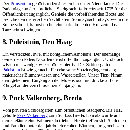
Der
Prinsentuin
gehört zu den ältesten Parks der Niederlande. Die
Parkanlage an der nördlichen Stadtgracht ist bereits seit 1795 für die
Öffentlichkeit zugänglich. Genieße die vorbeifahrenden Boote und
besuche den malerischen Yachthafen. Sonntagnachmittags, wenn die
Sonne scheint, kannst du bei einem der beliebten Konzerte das
Tanzbein schwingen.
8. Paleistuin, Den Haag
Ein verstecktes Juwel mit königlichem Ambiente: Der ehemalige
Garten von Paleis Noordeinde ist öffentlich zugänglich. Und doch
wissen nur wenige, wie schön es hier ist. Der Schlossgarten
Paleistuin
ist wie gemacht für erholsame Spaziergänge entlang
malerischer Blumenwiesen und Wasserstellen. Unser Tipp: Nimm
den ‚geheimen‘ Eingang an der Molenstraat und drücke auf die
Klingel an der verschlossenen Eingangstür.
9. Park Valkenberg, Breda
Vom privaten Schlossgarten zum öffentlichen Stadtpark. Bis 1812
gehörte
Park Valkenberg
zum Schloss Breda. Damals wurde auf
dem Gelände eine Falknerei betrieben. Heute treffen sich Studenten
und Familien unter den jahrhundertealten Bäumen, um gemeinsam