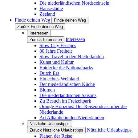
Die niederländischen Nordseeinseln
Hansestädte
Zeeland
Finde deinen Weg
Finde deinen Weg
Zurück Finde deinen Weg
Interessen
Interessen
Zurück Interessen
Slow City Escapes
80 Jahre Freiheit
Slow Travel in den Niederlanden
Kunst und Kultur
Entdecke die Nationalparks
Dutch Era
Ein echtes Weinland
Der niederländischen Küche
Blumen
Die niederländischen Saisons
Zu Besuch im Freizeitpark
Orange Horizons: Der Reisepodcast über die
Niederlande
Art Alliantie in den Niederlanden
Nützliche Urlaubstipps
Nützliche Urlaubstipps
Zurück Nützliche Urlaubstipps
Planen der Reise