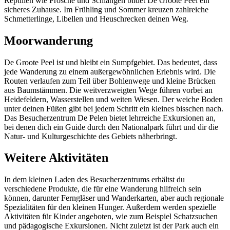
Reptilien wie Frösche und Schlangen bildet De Groote Peel ein
sicheres Zuhause. Im Frühling und Sommer kreuzen zahlreiche
Schmetterlinge, Libellen und Heuschrecken deinen Weg.
Moorwanderung
De Groote Peel ist und bleibt ein Sumpfgebiet. Das bedeutet, dass
jede Wanderung zu einem außergewöhnlichen Erlebnis wird. Die
Routen verlaufen zum Teil über Bohlenwege und kleine Brücken
aus Baumstämmen. Die weitverzweigten Wege führen vorbei an
Heidefeldern, Wasserstellen und weiten Wiesen. Der weiche Boden
unter deinen Füßen gibt bei jedem Schritt ein kleines bisschen nach.
Das Besucherzentrum De Pelen bietet lehrreiche Exkursionen an,
bei denen dich ein Guide durch den Nationalpark führt und dir die
Natur- und Kulturgeschichte des Gebiets näherbringt.
Weitere Aktivitäten
In dem kleinen Laden des Besucherzentrums erhältst du
verschiedene Produkte, die für eine Wanderung hilfreich sein
können, darunter Ferngläser und Wanderkarten, aber auch regionale
Spezialitäten für den kleinen Hunger. Außerdem werden spezielle
Aktivitäten für Kinder angeboten, wie zum Beispiel Schatzsuchen
und pädagogische Exkursionen. Nicht zuletzt ist der Park auch ein