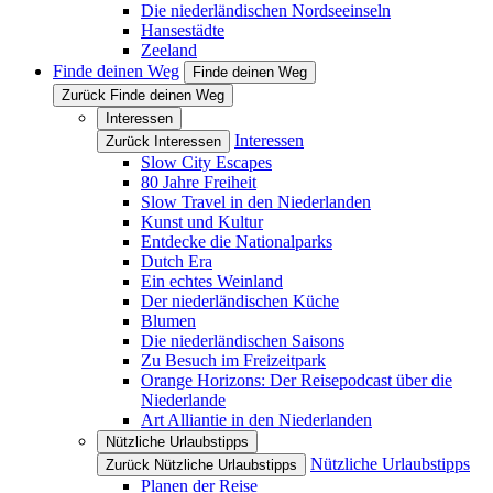
Die niederländischen Nordseeinseln
Hansestädte
Zeeland
Finde deinen Weg
Finde deinen Weg
Zurück Finde deinen Weg
Interessen
Interessen
Zurück Interessen
Slow City Escapes
80 Jahre Freiheit
Slow Travel in den Niederlanden
Kunst und Kultur
Entdecke die Nationalparks
Dutch Era
Ein echtes Weinland
Der niederländischen Küche
Blumen
Die niederländischen Saisons
Zu Besuch im Freizeitpark
Orange Horizons: Der Reisepodcast über die
Niederlande
Art Alliantie in den Niederlanden
Nützliche Urlaubstipps
Nützliche Urlaubstipps
Zurück Nützliche Urlaubstipps
Planen der Reise