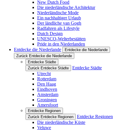
New Dutch Food
Die niederländische Architektur
Niederländische Mode
Ein nachhaltiger Urlaub
Der ländliche van Gogh
Radfahren als Lifestyle
Dutch Design
UNESCO-Welterbestätten
Pride in den Niederlanden
Entdecke die Niederlande
Entdecke die Niederlande
Zurück Entdecke die Niederlande
Entdecke Städte
Entdecke Städte
Zurück Entdecke Städte
Utrecht
Rotterdam
Den Haag
Eindhoven
Amsterdam
Groningen
Amersfoort
Entdecke Regionen
Entdecke Regionen
Zurück Entdecke Regionen
Die niederländische Küste
Veluwe