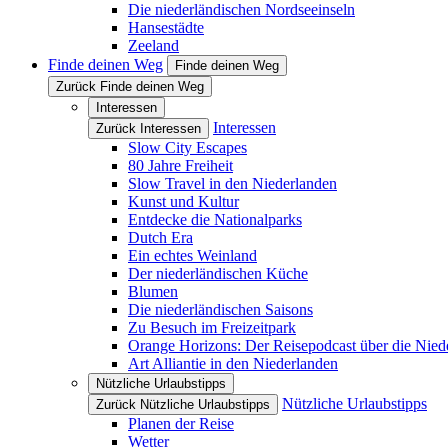
Die niederländischen Nordseeinseln
Hansestädte
Zeeland
Finde deinen Weg
Finde deinen Weg
Zurück Finde deinen Weg
Interessen
Interessen
Zurück Interessen
Slow City Escapes
80 Jahre Freiheit
Slow Travel in den Niederlanden
Kunst und Kultur
Entdecke die Nationalparks
Dutch Era
Ein echtes Weinland
Der niederländischen Küche
Blumen
Die niederländischen Saisons
Zu Besuch im Freizeitpark
Orange Horizons: Der Reisepodcast über die Nied
Art Alliantie in den Niederlanden
Nützliche Urlaubstipps
Nützliche Urlaubstipps
Zurück Nützliche Urlaubstipps
Planen der Reise
Wetter