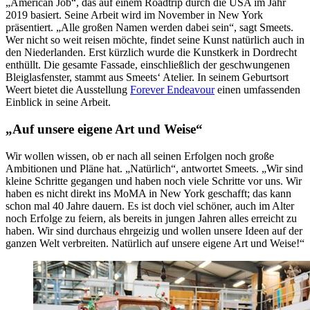
„American Job“, das auf einem Roadtrip durch die USA im Jahr
2019 basiert. Seine Arbeit wird im November in New York
präsentiert. „Alle großen Namen werden dabei sein“, sagt Smeets.
Wer nicht so weit reisen möchte, findet seine Kunst natürlich auch in
den Niederlanden. Erst kürzlich wurde die Kunstkerk in Dordrecht
enthüllt. Die gesamte Fassade, einschließlich der geschwungenen
Bleiglasfenster, stammt aus Smeets‘ Atelier. In seinem Geburtsort
Weert bietet die Ausstellung
Forever Endeavour
einen umfassenden
Einblick in seine Arbeit.
„Auf unsere eigene Art und Weise“
Wir wollen wissen, ob er nach all seinen Erfolgen noch große
Ambitionen und Pläne hat. „Natürlich“, antwortet Smeets. „Wir sind
kleine Schritte gegangen und haben noch viele Schritte vor uns. Wir
haben es nicht direkt ins MoMA in New York geschafft; das kann
schon mal 40 Jahre dauern. Es ist doch viel schöner, auch im Alter
noch Erfolge zu feiern, als bereits in jungen Jahren alles erreicht zu
haben. Wir sind durchaus ehrgeizig und wollen unsere Ideen auf der
ganzen Welt verbreiten. Natürlich auf unsere eigene Art und Weise!“