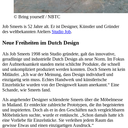
© Bring yourself / NBTC
Job Smeets is 52 Jahre alt. Er ist Designer, Künstler und Gründer
des weltbekannten Ateliers
Studio Job
.
Neue Frei­heiten im Dutch Design
Als Job Smeets 1998 sein Studio gründete, galt das innovative,
geradlinige und industrielle Dutch Design als neue Norm. Im Fokus
der Aufmerksamkeit standen meist schlichte Produkte, die schnell
und unkompliziert produziert werden konnten. Doch Smeets ist kein
Mitläufer. „Ich war der Meinung, dass Design individuell und
einzigartig sein muss. Echtes Handwerk und künstlerische
Einzelstücke wurden von der Designwelt kaum anerkannt.“ Eine
Schande, wie Smeets fand.
Als angehender Designer schlenderte Smeets über die Möbelmesse
in Mailand. Er entdeckte zahlreiche Prototypen, die ihn begeisterten
und inspirierten. Doch als er in den Geschäften nach vergleichbaren
Möbelstücken suchte, wurde er enttäuscht. „Schon damals hatte ich
eine Vorliebe für Einzelstücke. Sie verleihen jedem Raum das
gewisse Etwas und einen einzigartigen Ausdruck.“