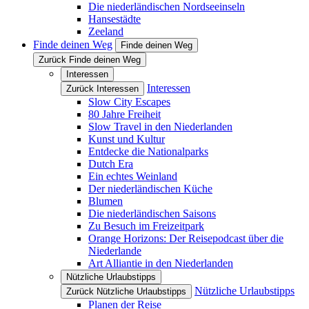
Die niederländischen Nordseeinseln
Hansestädte
Zeeland
Finde deinen Weg
Finde deinen Weg
Zurück Finde deinen Weg
Interessen
Interessen
Zurück Interessen
Slow City Escapes
80 Jahre Freiheit
Slow Travel in den Niederlanden
Kunst und Kultur
Entdecke die Nationalparks
Dutch Era
Ein echtes Weinland
Der niederländischen Küche
Blumen
Die niederländischen Saisons
Zu Besuch im Freizeitpark
Orange Horizons: Der Reisepodcast über die
Niederlande
Art Alliantie in den Niederlanden
Nützliche Urlaubstipps
Nützliche Urlaubstipps
Zurück Nützliche Urlaubstipps
Planen der Reise