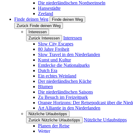
Die niederländischen Nordseeinseln
Hansestädte
Zeeland
Finde deinen Weg
Finde deinen Weg
Zurück Finde deinen Weg
Interessen
Interessen
Zurück Interessen
Slow City Escapes
80 Jahre Freiheit
Slow Travel in den Niederlanden
Kunst und Kultur
Entdecke die Nationalparks
Dutch Era
Ein echtes Weinland
Der niederländischen Küche
Blumen
Die niederländischen Saisons
Zu Besuch im Freizeitpark
Orange Horizons: Der Reisepodcast über die Nied
Art Alliantie in den Niederlanden
Nützliche Urlaubstipps
Nützliche Urlaubstipps
Zurück Nützliche Urlaubstipps
Planen der Reise
Wetter