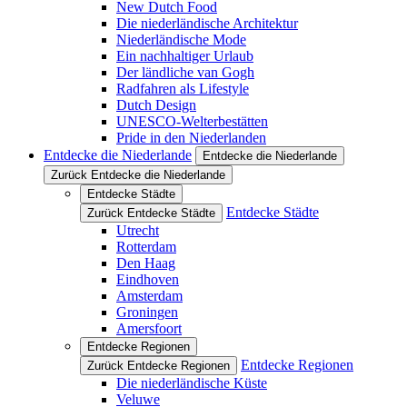
New Dutch Food
Die niederländische Architektur
Niederländische Mode
Ein nachhaltiger Urlaub
Der ländliche van Gogh
Radfahren als Lifestyle
Dutch Design
UNESCO-Welterbestätten
Pride in den Niederlanden
Entdecke die Niederlande
Entdecke die Niederlande
Zurück Entdecke die Niederlande
Entdecke Städte
Entdecke Städte
Zurück Entdecke Städte
Utrecht
Rotterdam
Den Haag
Eindhoven
Amsterdam
Groningen
Amersfoort
Entdecke Regionen
Entdecke Regionen
Zurück Entdecke Regionen
Die niederländische Küste
Veluwe