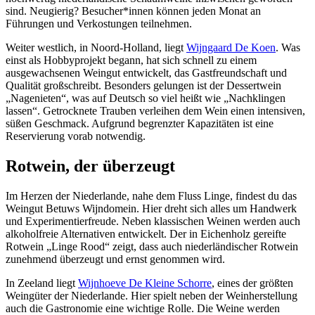
sind. Neugierig? Besucher*innen können jeden Monat an
Führungen und Verkostungen teilnehmen.
Weiter westlich, in Noord-Holland, liegt
Wijngaard De Koen
. Was
einst als Hobbyprojekt begann, hat sich schnell zu einem
ausgewachsenen Weingut entwickelt, das Gastfreundschaft und
Qualität großschreibt. Besonders gelungen ist der Dessertwein
„Nagenieten“, was auf Deutsch so viel heißt wie „Nachklingen
lassen“. Getrocknete Trauben verleihen dem Wein einen intensiven,
süßen Geschmack. Aufgrund begrenzter Kapazitäten ist eine
Reservierung vorab notwendig.
Rotwein, der überzeugt
Im Herzen der Niederlande, nahe dem Fluss Linge, findest du das
Weingut Betuws Wijndomein. Hier dreht sich alles um Handwerk
und Experimentierfreude. Neben klassischen Weinen werden auch
alkoholfreie Alternativen entwickelt. Der in Eichenholz gereifte
Rotwein „Linge Rood“ zeigt, dass auch niederländischer Rotwein
zunehmend überzeugt und ernst genommen wird.
In Zeeland liegt
Wijnhoeve De Kleine Schorre
, eines der größten
Weingüter der Niederlande. Hier spielt neben der Weinherstellung
auch die Gastronomie eine wichtige Rolle. Die Weine werden