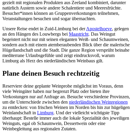
gezielt mit regionalen Produkten aus Zeeland kombiniert, darunter
natürlich Austern sowie andere Schalentiere und Meeresfrüchte.
Besucher*innen können an Gruppenverkostungen teilnehmen,
Veranstaltungen besuchen und sogar übernachten.
Unsere Reise endet in Zuid-Limburg bei der
Apostelhoeve
, gelegen
an den Hängen des Louwbergs bei
Maastricht
. Das Weingut
begeistert nicht nur mit seinen eleganten Weiß- und Schaumweinen,
sondern auch mit einem atemberaubenden Blick über die malerische
Hügellandschaft und die Stadt. Die ganze Region versprüht beinahe
mediterrane Urlaubsgefühle und zeigt eindrucksvoll, warum
Limburg als Herz des niederländischen Weinbaus gilt.
Plane deinen Besuch rechtzeitig
Reserviere deine geplante Weinprobe möglichst im Voraus, denn
viele Weingüter haben nur begrenzt Platz oder bieten ihre
Verkostungen nur auf Anfrage an. Besuche verschiedene Provinzen,
um die Unterschiede zwischen den
niederländischen Weinregionen
zu entdecken: von frischen Weinen im Norden bis hin zur hügeligen
Weinlandschaft in
Limburg
. Und der vielleicht wichtigste Tipp
überhaupt: Bestelle immer auch die lokale Spezialität des jeweiligen
Weinguts, egal ob Schaumwein, Dessertwein oder eine
Weinbegleitung aus regionalen Zutaten.