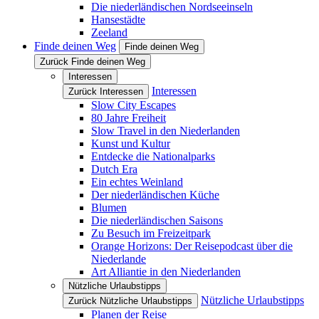
Die niederländischen Nordseeinseln
Hansestädte
Zeeland
Finde deinen Weg
Finde deinen Weg
Zurück Finde deinen Weg
Interessen
Interessen
Zurück Interessen
Slow City Escapes
80 Jahre Freiheit
Slow Travel in den Niederlanden
Kunst und Kultur
Entdecke die Nationalparks
Dutch Era
Ein echtes Weinland
Der niederländischen Küche
Blumen
Die niederländischen Saisons
Zu Besuch im Freizeitpark
Orange Horizons: Der Reisepodcast über die
Niederlande
Art Alliantie in den Niederlanden
Nützliche Urlaubstipps
Nützliche Urlaubstipps
Zurück Nützliche Urlaubstipps
Planen der Reise