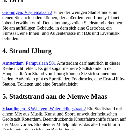
3. DOT
Groningen, Vrydemalaan 2
Einer der wenigen Stadtstrände, an
denen Sie auch baden können, der außerdem von Lonely Planet
lobend erwähnt wird. Den stimmungsvollen Stadtstrand erkennen
Sie am auffälligen Gebäude, in dem sich eine Gastrobar, ein
Filmsaal, eine Innen- und Außenterrasse mit DJs und Livemusik
befinden.
4. Strand IJburg
Amsterdam, Pampuslaan 501
Amsterdam darf natürlich in dieser
Reihe nicht fehlen. Es gibt sogar mehrere Stadtstrände in der
Hauptstadt. Am Strand von IJburg können Sie sich sonnen und
baden. Außerdem gibt es Sportfelder, Foodtrucks, eine Erste-Hilfe-
Station, Toiletten und eine Strandaufsicht.
5. Stadtstrand aan de Nieuwe Maas
Vlaardingen, KW-haven, Waterleidingstraat 2
Ein Stadtstrand mit
einem Mix aus Musik, Kunst und Sport, unweit der hektischen
Großstadt Rotterdam. Beeindruckende Kreuzfahrtschiffe fahren auf
der Maas vorbei. Strahlender Mittelpunkt ist das alte Leuchtturm-
Dach, unter dem sich eine Bar befindet.