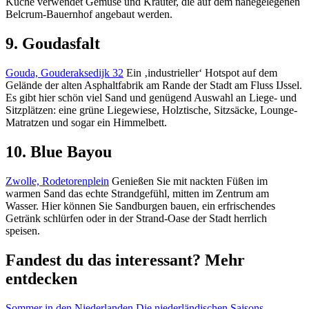
Küche verwendet Gemüse und Kräuter, die auf dem nahegelegenen
Belcrum-Bauernhof angebaut werden.
9. Goudasfalt
Gouda, Gouderaksedijk 32
Ein ‚industrieller‘ Hotspot auf dem
Gelände der alten Asphaltfabrik am Rande der Stadt am Fluss IJssel.
Es gibt hier schön viel Sand und genügend Auswahl an Liege- und
Sitzplätzen: eine grüne Liegewiese, Holztische, Sitzsäcke, Lounge-
Matratzen und sogar ein Himmelbett.
10. Blue Bayou
Zwolle, Rodetorenplein
Genießen Sie mit nackten Füßen im
warmen Sand das echte Strandgefühl, mitten im Zentrum am
Wasser. Hier können Sie Sandburgen bauen, ein erfrischendes
Getränk schlürfen oder in der Strand-Oase der Stadt herrlich
speisen.
Fandest du das interessant? Mehr
entdecken
Sommer in den Niederlanden
Die niederländischen Saisons