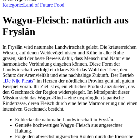
Kategorie:
Land of Future Food
Wagyu-Fleisch: natürlich aus
Fryslân
In Fryslân wird naturnahe Landwirtschaft gelebt. Die kräuterreichen
Wiesen, auf denen Weidevögel nisten und Kühe in aller Ruhe
grasen, sind der beste Beweis dafür, dass Mensch und Natur eine
harmonische Verbindung eingehen können. Diese Form der
Landwirtschaft verfolgt ein klares Ziel: das Wohl der Tiere, den
Schutz der Artenvielfalt und eine nachhaltige Zukunft. Der Betrieb
„
De Nije Pleats
“ im Herzen der nördlichen Provinz geht mit gutem
Beispiel voran. Ihr Ziel ist es, ein ehrliches Produkt anzubieten, das
den Geschmack der Region widerspiegelt. Im Mittelpunkt dieser
Mission steht das Wagyu-Rind – eine ursprünglich japanische
Rinderrasse, deren Fleisch durch eine feine Marmorierung und einen
intensiven Geschmack besticht.
Entdecke die naturnahe Landwirtschaft in Fryslân.
Genieße hochwertiges Wagyu-Fleisch aus artgerechter
Haltung.
Folge den abwechslungsreichen Routen durch die friesische