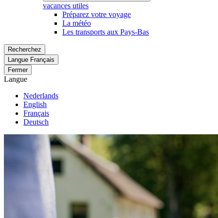
vacances utiles
Préparez votre voyage
La météo
Les transports aux Pays-Bas
Recherchez
Langue
Français
Fermer
Langue
Nederlands
English
Français
Deutsch