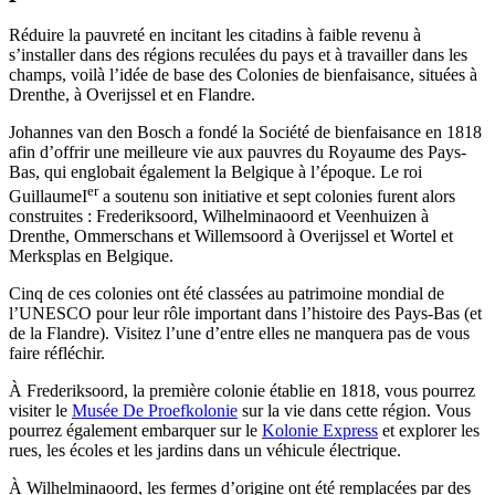
Réduire la pauvreté en incitant les citadins à faible revenu à
s’installer dans des régions reculées du pays et à travailler dans les
champs, voilà l’idée de base des Colonies de bienfaisance, situées à
Drenthe, à Overijssel et en Flandre.
Johannes van den Bosch a fondé la Société de bienfaisance en 1818
afin d’offrir une meilleure vie aux pauvres du Royaume des Pays-
Bas, qui englobait également la Belgique à l’époque. Le roi
er
GuillaumeI
a soutenu son initiative et sept colonies furent alors
construites : Frederiksoord, Wilhelminaoord et Veenhuizen à
Drenthe, Ommerschans et Willemsoord à Overijssel et Wortel et
Merksplas en Belgique.
Cinq de ces colonies ont été classées au patrimoine mondial de
l’UNESCO pour leur rôle important dans l’histoire des Pays-Bas (et
de la Flandre). Visitez l’une d’entre elles ne manquera pas de vous
faire réfléchir.
À Frederiksoord, la première colonie établie en 1818, vous pourrez
visiter le
Musée De Proefkolonie
sur la vie dans cette région. Vous
pourrez également embarquer sur le
Kolonie Express
et explorer les
rues, les écoles et les jardins dans un véhicule électrique.
À Wilhelminaoord, les fermes d’origine ont été remplacées par des