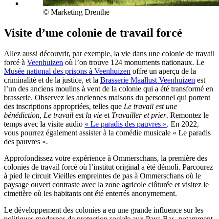
© Marketing Drenthe
Visite d’une colonie de travail forcé
Allez aussi découvrir, par exemple, la vie dans une colonie de travail
forcé à
Veenhuizen
où l’on trouve 124 monuments nationaux. Le
Musée national des prisons à Veenhuizen
offre un aperçu de la
criminalité et de la justice, et la
Brasserie Maallust Veenhuizen
est
l’un des anciens moulins à vent de la colonie qui a été transformé en
brasserie. Observez les anciennes maisons du personnel qui portent
des inscriptions appropriées, telles que
Le travail est une
bénédiction
,
Le travail est la vie
et
Travailler et prier
. Remontez le
temps avec la visite audio
« Le paradis des pauvres »
. En 2022,
vous pourrez également assister à la comédie musicale « Le paradis
des pauvres ».
Approfondissez votre expérience à Ommerschans, la première des
colonies de travail forcé où l’institut original a été démoli. Parcourez
à pied le circuit Vieilles empreintes de pas à Ommerschans où le
paysage ouvert contraste avec la zone agricole clôturée et visitez le
cimetière où les habitants ont été enterrés anonymement.
Le développement des colonies a eu une grande influence sur les
politiques modernes de protection sociale aux Pays-Bas, notamment