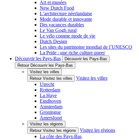
Art et musées
New Dutch Food
L’architecture néerlandaise
Mode durable et innovante
Des vacances durables
Le Van Gogh rural
Le vélo comme mode de vie
Dutch Design
Les sites du patrimoine mondial de l’UNESCO
La Pride : une riche culture queer
Découvrir les Pays-Bas
Découvrir les Pays-Bas
Retour Découvrir les Pays-Bas
Visitez les villes
Visitez les villes
Retour Visitez les villes
Utrecht
Rotterdam
La Haye
Eindhoven
Amsterdam
Groningue
Amersfoort
Visitez les régions
Visitez les régions
Retour Visitez les régions
La côte des Pays-Bas