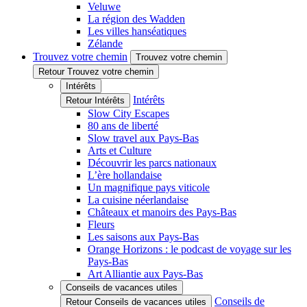
Veluwe
La région des Wadden
Les villes hanséatiques
Zélande
Trouvez votre chemin
Trouvez votre chemin
Retour Trouvez votre chemin
Intérêts
Intérêts
Retour Intérêts
Slow City Escapes
80 ans de liberté
Slow travel aux Pays-Bas
Arts et Culture
Découvrir les parcs nationaux
L’ère hollandaise
Un magnifique pays viticole
La cuisine néerlandaise
Châteaux et manoirs des Pays-Bas
Fleurs
Les saisons aux Pays-Bas
Orange Horizons : le podcast de voyage sur les
Pays-Bas
Art Alliantie aux Pays-Bas
Conseils de vacances utiles
Conseils de
Retour Conseils de vacances utiles