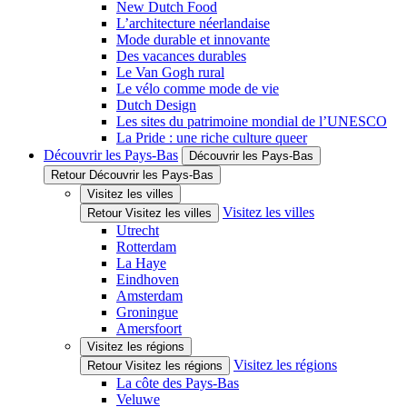
New Dutch Food
L’architecture néerlandaise
Mode durable et innovante
Des vacances durables
Le Van Gogh rural
Le vélo comme mode de vie
Dutch Design
Les sites du patrimoine mondial de l’UNESCO
La Pride : une riche culture queer
Découvrir les Pays-Bas
Découvrir les Pays-Bas
Retour Découvrir les Pays-Bas
Visitez les villes
Visitez les villes
Retour Visitez les villes
Utrecht
Rotterdam
La Haye
Eindhoven
Amsterdam
Groningue
Amersfoort
Visitez les régions
Visitez les régions
Retour Visitez les régions
La côte des Pays-Bas
Veluwe