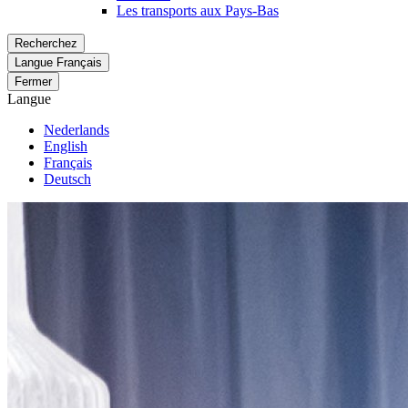
Les transports aux Pays-Bas
Recherchez
Langue
Français
Fermer
Langue
Nederlands
English
Français
Deutsch