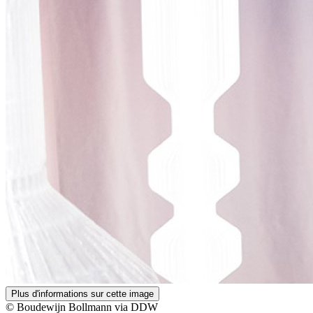
Plus d'informations sur cette image
© Boudewijn Bollmann via DDW