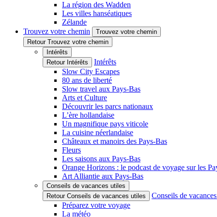
La région des Wadden
Les villes hanséatiques
Zélande
Trouvez votre chemin
Trouvez votre chemin
Retour Trouvez votre chemin
Intérêts
Intérêts
Retour Intérêts
Slow City Escapes
80 ans de liberté
Slow travel aux Pays-Bas
Arts et Culture
Découvrir les parcs nationaux
L’ère hollandaise
Un magnifique pays viticole
La cuisine néerlandaise
Châteaux et manoirs des Pays-Bas
Fleurs
Les saisons aux Pays-Bas
Orange Horizons : le podcast de voyage sur les P
Art Alliantie aux Pays-Bas
Conseils de vacances utiles
Conseils de vacances 
Retour Conseils de vacances utiles
Préparez votre voyage
La météo