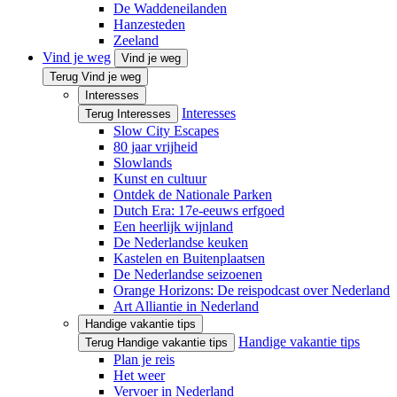
De Waddeneilanden
Hanzesteden
Zeeland
Vind je weg
Vind je weg
Terug Vind je weg
Interesses
Interesses
Terug Interesses
Slow City Escapes
80 jaar vrijheid
Slowlands
Kunst en cultuur
Ontdek de Nationale Parken
Dutch Era: 17e-eeuws erfgoed
Een heerlijk wijnland
De Nederlandse keuken
Kastelen en Buitenplaatsen
De Nederlandse seizoenen
Orange Horizons: De reis­podcast over Nederland
Art Alliantie in Nederland
Handige vakantie tips
Handige vakantie tips
Terug Handige vakantie tips
Plan je reis
Het weer
Vervoer in Nederland