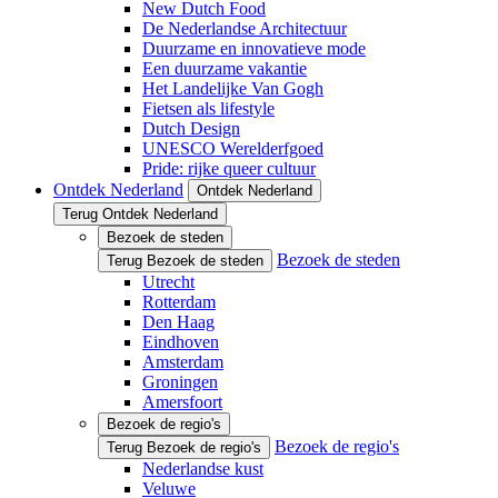
New Dutch Food
De Nederlandse Architectuur
Duurzame en innovatieve mode
Een duurzame vakantie
Het Landelijke Van Gogh
Fietsen als lifestyle
Dutch Design
UNESCO Werelderfgoed
Pride: rijke queer cultuur
Ontdek Nederland
Ontdek Nederland
Terug Ontdek Nederland
Bezoek de steden
Bezoek de steden
Terug Bezoek de steden
Utrecht
Rotterdam
Den Haag
Eindhoven
Amsterdam
Groningen
Amersfoort
Bezoek de regio's
Bezoek de regio's
Terug Bezoek de regio's
Nederlandse kust
Veluwe