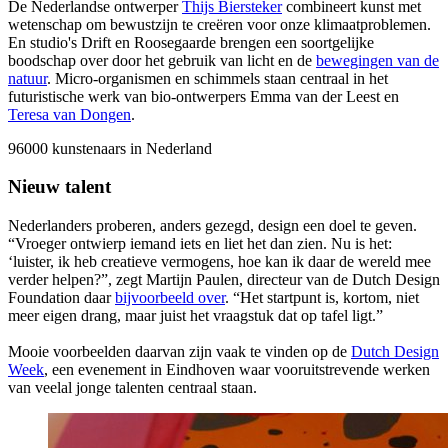
De Nederlandse ontwerper
Thijs Biersteker
combineert kunst met
wetenschap om bewustzijn te creëren voor onze klimaatproblemen.
En studio's Drift en Roosegaarde brengen een soortgelijke
boodschap over door het gebruik van licht en de
bewegingen van de
natuur
. Micro-organismen en schimmels staan centraal in het
futuristische werk van bio-ontwerpers Emma van der Leest en
Teresa van Dongen
.
96000
kunstenaars in Nederland
Nieuw talent
Nederlanders proberen, anders gezegd, design een doel te geven.
“Vroeger ontwierp iemand iets en liet het dan zien. Nu is het:
‘luister, ik heb creatieve vermogens, hoe kan ik daar de wereld mee
verder helpen?”, zegt Martijn Paulen, directeur van de Dutch Design
Foundation daar
bijvoorbeeld over
. “Het startpunt is, kortom, niet
meer eigen drang, maar juist het vraagstuk dat op tafel ligt.”
Mooie voorbeelden daarvan zijn vaak te vinden op de
Dutch Design
Week
, een evenement in Eindhoven waar vooruitstrevende werken
van veelal jonge talenten centraal staan.