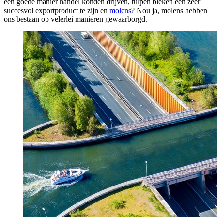
een goede manier handel konden drijven, tulpen bleken een zeer
succesvol exportproduct te zijn en
molens
? Nou ja, molens hebben
ons bestaan op velerlei manieren gewaarborgd.