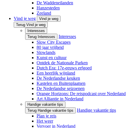
De Waddeneilanden
Hanzesteden
Zeeland
Vind je weg
Vind je weg
Terug Vind je weg
Interesses
Interesses
Terug Interesses
Slow City Escapes
80 jaar vrijheid
Slowlands
Kunst en cultuur
Ontdek de Nationale Parken
Dutch Era: 17e-eeuws erfgoed
Een heerlijk wijnland
De Nederlandse keuken
Kastelen en Buitenplaatsen
De Nederlandse seizoenen
Orange Horizons: De reis­podcast over Nederland
Art Alliantie in Nederland
Handige vakantie tips
Handige vakantie tips
Terug Handige vakantie tips
Plan je reis
Het weer
Vervoer in Nederland