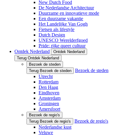
New Dutch Food
De Nederlandse Architectuur
Duurzame en innovatieve mode
Een duurzame vakantie
Het Landelijke Van Gogh
Fietsen als lifestyle
Dutch Design
UNESCO Werelderfgoed
Pride: rijke queer cultuur
Ontdek Nederland
Ontdek Nederland
Terug Ontdek Nederland
Bezoek de steden
Bezoek de steden
Terug Bezoek de steden
Utrecht
Rotterdam
Den Haag
Eindhoven
Amsterdam
Groningen
Amersfoort
Bezoek de regio's
Bezoek de regio's
Terug Bezoek de regio's
Nederlandse kust
Veluwe