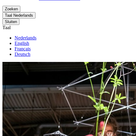
Zoeken
Taal
Nederlands
Sluiten
Taal
Nederlands
English
Français
Deutsch