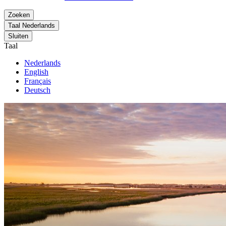
Zoeken
Taal
Nederlands
Sluiten
Taal
Nederlands
English
Français
Deutsch