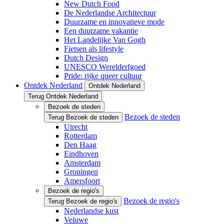
New Dutch Food
De Nederlandse Architectuur
Duurzame en innovatieve mode
Een duurzame vakantie
Het Landelijke Van Gogh
Fietsen als lifestyle
Dutch Design
UNESCO Werelderfgoed
Pride: rijke queer cultuur
Ontdek Nederland
Ontdek Nederland
Terug Ontdek Nederland
Bezoek de steden
Bezoek de steden
Terug Bezoek de steden
Utrecht
Rotterdam
Den Haag
Eindhoven
Amsterdam
Groningen
Amersfoort
Bezoek de regio's
Bezoek de regio's
Terug Bezoek de regio's
Nederlandse kust
Veluwe