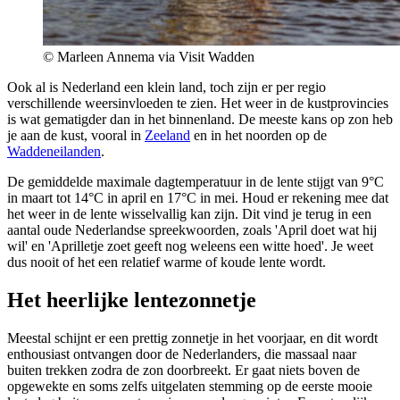
© Marleen Annema via Visit Wadden
Ook al is Nederland een klein land, toch zijn er per regio
verschillende weersinvloeden te zien. Het weer in de kustprovincies
is wat gematigder dan in het binnenland. De meeste kans op zon heb
je aan de kust, vooral in
Zeeland
en in het noorden op de
Waddeneilanden
.
De gemiddelde maximale dagtemperatuur in de lente stijgt van 9°C
in maart tot 14°C in april en 17°C in mei. Houd er rekening mee dat
het weer in de lente wisselvallig kan zijn. Dit vind je terug in een
aantal oude Nederlandse spreekwoorden, zoals 'April doet wat hij
wil' en 'Aprilletje zoet geeft nog weleens een witte hoed'. Je weet
dus nooit of het een relatief warme of koude lente wordt.
Het heerlijke lentezonnetje
Meestal schijnt er een prettig zonnetje in het voorjaar, en dit wordt
enthousiast ontvangen door de Nederlanders, die massaal naar
buiten trekken zodra de zon doorbreekt. Er gaat niets boven de
opgewekte en soms zelfs uitgelaten stemming op de eerste mooie