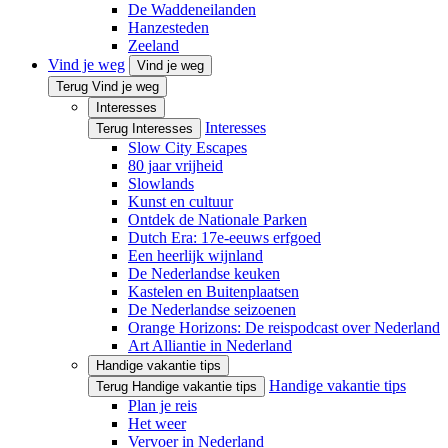
De Waddeneilanden
Hanzesteden
Zeeland
Vind je weg
Vind je weg
Terug Vind je weg
Interesses
Interesses
Terug Interesses
Slow City Escapes
80 jaar vrijheid
Slowlands
Kunst en cultuur
Ontdek de Nationale Parken
Dutch Era: 17e-eeuws erfgoed
Een heerlijk wijnland
De Nederlandse keuken
Kastelen en Buitenplaatsen
De Nederlandse seizoenen
Orange Horizons: De reis­podcast over Nederland
Art Alliantie in Nederland
Handige vakantie tips
Handige vakantie tips
Terug Handige vakantie tips
Plan je reis
Het weer
Vervoer in Nederland