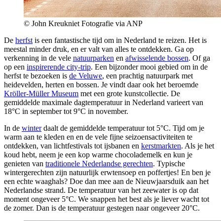
© John Kreukniet Fotografie via ANP
De
herfst
is een fantastische tijd om in Nederland te reizen. Het is
meestal minder druk, en er valt van alles te ontdekken. Ga op
verkenning in de vele
natuurparken
en
afwisselende bossen
. Of ga
op een
inspirerende city-trip
. Een bijzonder mooi gebied om in de
herfst te bezoeken is
de Veluwe
, een prachtig natuurpark met
heidevelden, herten en bossen. Je vindt daar ook het beroemde
Kröller-Müller Museum
met een grote kunstcollectie. De
gemiddelde maximale dagtemperatuur in Nederland varieert van
18°C in september tot 9°C in november.
In de
winter
daalt de gemiddelde temperatuur tot 5°C. Tijd om je
warm aan te kleden en en de vele fijne seizoensactiviteiten te
ontdekken, van lichtfestivals tot ijsbanen en
kerstmarkten
. Als je het
koud hebt, neem je een kop warme chocolademelk en kun je
genieten van
traditionele Nederlandse gerechten
. Typische
wintergerechten zijn natuurlijk erwtensoep en poffertjes! En ben je
een echte waaghals? Doe dan mee aan de Nieuwjaarsduik aan het
Nederlandse strand. De temperatuur van het zeewater is op dat
moment ongeveer 5°C. We snappen het best als je liever wacht tot
de zomer. Dan is de temperatuur gestegen naar ongeveer 20°C.