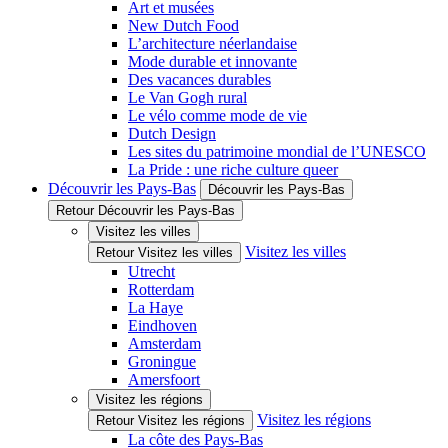
Art et musées
New Dutch Food
L’architecture néerlandaise
Mode durable et innovante
Des vacances durables
Le Van Gogh rural
Le vélo comme mode de vie
Dutch Design
Les sites du patrimoine mondial de l’UNESCO
La Pride : une riche culture queer
Découvrir les Pays-Bas
Découvrir les Pays-Bas
Retour Découvrir les Pays-Bas
Visitez les villes
Visitez les villes
Retour Visitez les villes
Utrecht
Rotterdam
La Haye
Eindhoven
Amsterdam
Groningue
Amersfoort
Visitez les régions
Visitez les régions
Retour Visitez les régions
La côte des Pays-Bas