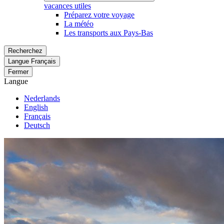
vacances utiles
Préparez votre voyage
La météo
Les transports aux Pays-Bas
Recherchez
Langue
Français
Fermer
Langue
Nederlands
English
Français
Deutsch