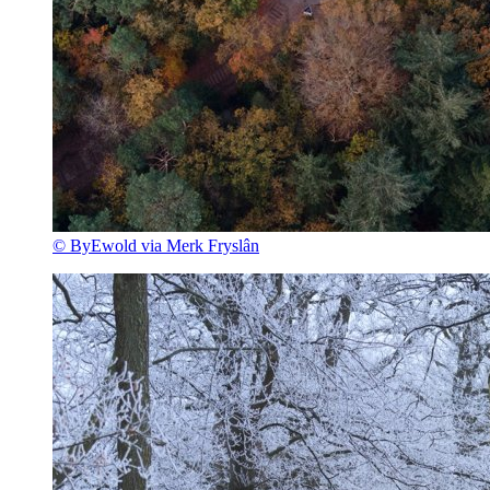
© ByEwold via Merk Fryslân