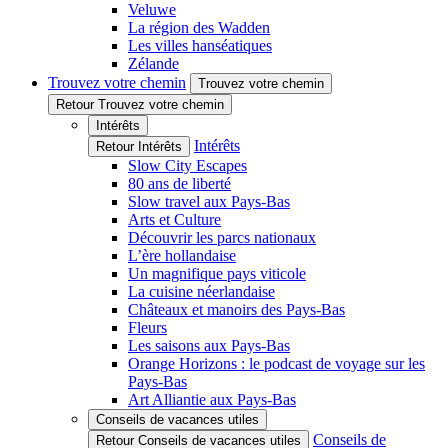
Veluwe
La région des Wadden
Les villes hanséatiques
Zélande
Trouvez votre chemin
Trouvez votre chemin
Retour Trouvez votre chemin
Intérêts
Intérêts
Retour Intérêts
Slow City Escapes
80 ans de liberté
Slow travel aux Pays-Bas
Arts et Culture
Découvrir les parcs nationaux
L’ère hollandaise
Un magnifique pays viticole
La cuisine néerlandaise
Châteaux et manoirs des Pays-Bas
Fleurs
Les saisons aux Pays-Bas
Orange Horizons : le podcast de voyage sur les
Pays-Bas
Art Alliantie aux Pays-Bas
Conseils de vacances utiles
Conseils de
Retour Conseils de vacances utiles