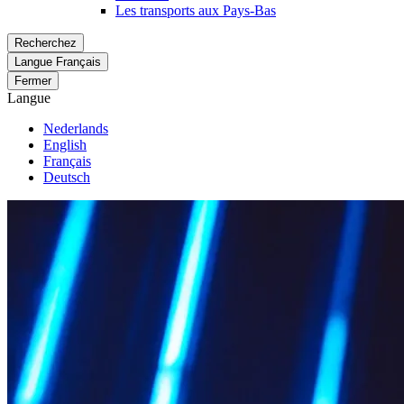
Les transports aux Pays-Bas
Recherchez
Langue
Français
Fermer
Langue
Nederlands
English
Français
Deutsch