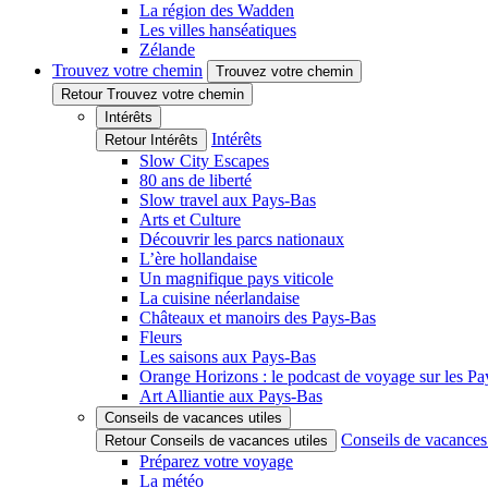
La région des Wadden
Les villes hanséatiques
Zélande
Trouvez votre chemin
Trouvez votre chemin
Retour Trouvez votre chemin
Intérêts
Intérêts
Retour Intérêts
Slow City Escapes
80 ans de liberté
Slow travel aux Pays-Bas
Arts et Culture
Découvrir les parcs nationaux
L’ère hollandaise
Un magnifique pays viticole
La cuisine néerlandaise
Châteaux et manoirs des Pays-Bas
Fleurs
Les saisons aux Pays-Bas
Orange Horizons : le podcast de voyage sur les P
Art Alliantie aux Pays-Bas
Conseils de vacances utiles
Conseils de vacances 
Retour Conseils de vacances utiles
Préparez votre voyage
La météo