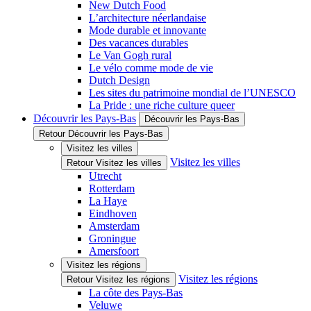
New Dutch Food
L’architecture néerlandaise
Mode durable et innovante
Des vacances durables
Le Van Gogh rural
Le vélo comme mode de vie
Dutch Design
Les sites du patrimoine mondial de l’UNESCO
La Pride : une riche culture queer
Découvrir les Pays-Bas
Découvrir les Pays-Bas
Retour Découvrir les Pays-Bas
Visitez les villes
Visitez les villes
Retour Visitez les villes
Utrecht
Rotterdam
La Haye
Eindhoven
Amsterdam
Groningue
Amersfoort
Visitez les régions
Visitez les régions
Retour Visitez les régions
La côte des Pays-Bas
Veluwe