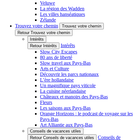
Veluwe
La région des Wadden
Les villes hanséatiques
Zélande
Trouvez votre chemin
Trouvez votre chemin
Retour Trouvez votre chemin
Intérêts
Intérêts
Retour Intérêts
Slow City Escapes
80 ans de liberté
Slow travel aux Pays-Bas
Arts et Culture
Découvrir les parcs nationaux
L’ère hollandaise
Un magnifique pays viticole
La cuisine néerlandaise
Châteaux et manoirs des Pays-Bas
Fleurs
Les saisons aux Pays-Bas
Orange Horizons : le podcast de voyage sur les
Pays-Bas
Art Alliantie aux Pays-Bas
Conseils de vacances utiles
Conseils de
Retour Conseils de vacances utiles