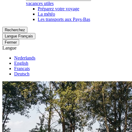
vacances utiles
Préparez votre voyage
La météo
Les transports aux Pays-Bas
Recherchez
Langue
Français
Fermer
Langue
Nederlands
English
Français
Deutsch