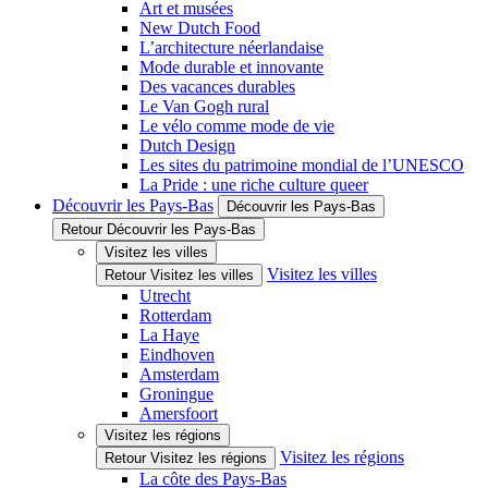
Art et musées
New Dutch Food
L’architecture néerlandaise
Mode durable et innovante
Des vacances durables
Le Van Gogh rural
Le vélo comme mode de vie
Dutch Design
Les sites du patrimoine mondial de l’UNESCO
La Pride : une riche culture queer
Découvrir les Pays-Bas
Découvrir les Pays-Bas
Retour Découvrir les Pays-Bas
Visitez les villes
Visitez les villes
Retour Visitez les villes
Utrecht
Rotterdam
La Haye
Eindhoven
Amsterdam
Groningue
Amersfoort
Visitez les régions
Visitez les régions
Retour Visitez les régions
La côte des Pays-Bas