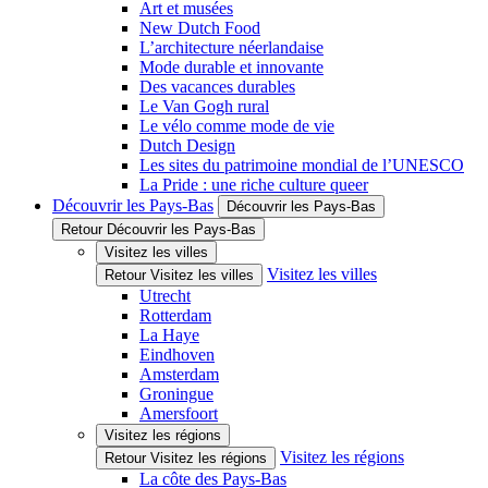
Art et musées
New Dutch Food
L’architecture néerlandaise
Mode durable et innovante
Des vacances durables
Le Van Gogh rural
Le vélo comme mode de vie
Dutch Design
Les sites du patrimoine mondial de l’UNESCO
La Pride : une riche culture queer
Découvrir les Pays-Bas
Découvrir les Pays-Bas
Retour Découvrir les Pays-Bas
Visitez les villes
Visitez les villes
Retour Visitez les villes
Utrecht
Rotterdam
La Haye
Eindhoven
Amsterdam
Groningue
Amersfoort
Visitez les régions
Visitez les régions
Retour Visitez les régions
La côte des Pays-Bas