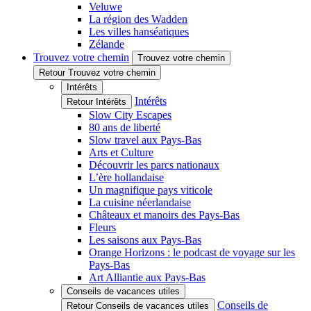
Veluwe
La région des Wadden
Les villes hanséatiques
Zélande
Trouvez votre chemin
Trouvez votre chemin
Retour Trouvez votre chemin
Intérêts
Intérêts
Retour Intérêts
Slow City Escapes
80 ans de liberté
Slow travel aux Pays-Bas
Arts et Culture
Découvrir les parcs nationaux
L’ère hollandaise
Un magnifique pays viticole
La cuisine néerlandaise
Châteaux et manoirs des Pays-Bas
Fleurs
Les saisons aux Pays-Bas
Orange Horizons : le podcast de voyage sur les
Pays-Bas
Art Alliantie aux Pays-Bas
Conseils de vacances utiles
Conseils de
Retour Conseils de vacances utiles