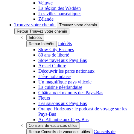
Veluwe
La région des Wadden
Les villes hanséatiques
Zélande
Trouvez votre chemin
Trouvez votre chemin
Retour Trouvez votre chemin
Intérêts
Intérêts
Retour Intérêts
Slow City Escapes
80 ans de liberté
Slow travel aux Pays-Bas
Arts et Culture
Découvrir les parcs nationaux
L’ère hollandaise
Un magnifique pays viticole
La cuisine néerlandaise
Châteaux et manoirs des Pays-Bas
Fleurs
Les saisons aux Pays-Bas
Orange Horizons : le podcast de voyage sur les
Pays-Bas
Art Alliantie aux Pays-Bas
Conseils de vacances utiles
Conseils de
Retour Conseils de vacances utiles