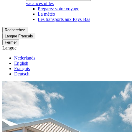
vacances utiles
Préparez votre voyage
La météo
Les transports aux Pays-Bas
Recherchez
Langue
Français
Fermer
Langue
Nederlands
English
Français
Deutsch