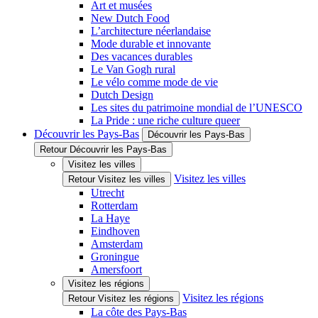
Art et musées
New Dutch Food
L’architecture néerlandaise
Mode durable et innovante
Des vacances durables
Le Van Gogh rural
Le vélo comme mode de vie
Dutch Design
Les sites du patrimoine mondial de l’UNESCO
La Pride : une riche culture queer
Découvrir les Pays-Bas
Découvrir les Pays-Bas
Retour Découvrir les Pays-Bas
Visitez les villes
Visitez les villes
Retour Visitez les villes
Utrecht
Rotterdam
La Haye
Eindhoven
Amsterdam
Groningue
Amersfoort
Visitez les régions
Visitez les régions
Retour Visitez les régions
La côte des Pays-Bas