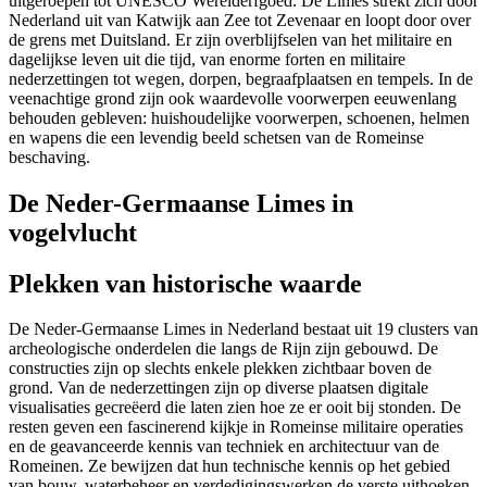
uitgeroepen tot UNESCO Werelderfgoed. De Limes strekt zich door
Nederland uit van Katwijk aan Zee tot Zevenaar en loopt door over
de grens met Duitsland. Er zijn overblijfselen van het militaire en
dagelijkse leven uit die tijd, van enorme forten en militaire
nederzettingen tot wegen, dorpen, begraafplaatsen en tempels. In de
veenachtige grond zijn ook waardevolle voorwerpen eeuwenlang
behouden gebleven: huishoudelijke voorwerpen, schoenen, helmen
en wapens die een levendig beeld schetsen van de Romeinse
beschaving.
De Neder-Germaanse Limes in
vogelvlucht
Plekken van historische waarde
De Neder-Germaanse Limes in Nederland bestaat uit 19 clusters van
archeologische onderdelen die langs de Rijn zijn gebouwd. De
constructies zijn op slechts enkele plekken zichtbaar boven de
grond. Van de nederzettingen zijn op diverse plaatsen digitale
visualisaties gecreëerd die laten zien hoe ze er ooit bij stonden. De
resten geven een fascinerend kijkje in Romeinse militaire operaties
en de geavanceerde kennis van techniek en architectuur van de
Romeinen. Ze bewijzen dat hun technische kennis op het gebied
van bouw, waterbeheer en verdedigingswerken de verste uithoeken