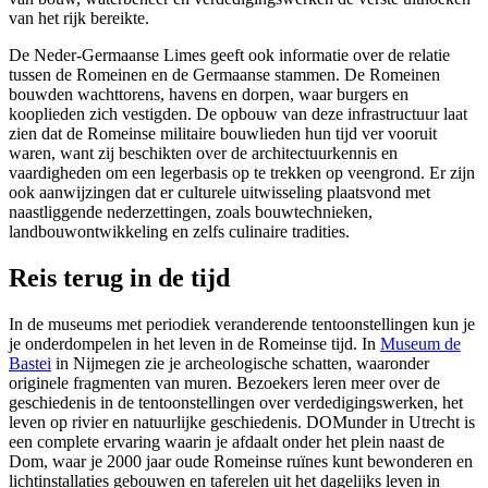
van het rijk bereikte.
De Neder-Germaanse Limes geeft ook informatie over de relatie
tussen de Romeinen en de Germaanse stammen. De Romeinen
bouwden wachttorens, havens en dorpen, waar burgers en
kooplieden zich vestigden. De opbouw van deze infrastructuur laat
zien dat de Romeinse militaire bouwlieden hun tijd ver vooruit
waren, want zij beschikten over de architectuurkennis en
vaardigheden om een legerbasis op te trekken op veengrond. Er zijn
ook aanwijzingen dat er culturele uitwisseling plaatsvond met
naastliggende nederzettingen, zoals bouwtechnieken,
landbouwontwikkeling en zelfs culinaire tradities.
Reis terug in de tijd
In de museums met periodiek veranderende tentoonstellingen kun je
je onderdompelen in het leven in de Romeinse tijd. In
Museum de
Bastei
in Nijmegen zie je archeologische schatten, waaronder
originele fragmenten van muren. Bezoekers leren meer over de
geschiedenis in de tentoonstellingen over verdedigingswerken, het
leven op rivier en natuurlijke geschiedenis. DOMunder in Utrecht is
een complete ervaring waarin je afdaalt onder het plein naast de
Dom, waar je 2000 jaar oude Romeinse ruïnes kunt bewonderen en
lichtinstallaties gebouwen en taferelen uit het dagelijks leven in