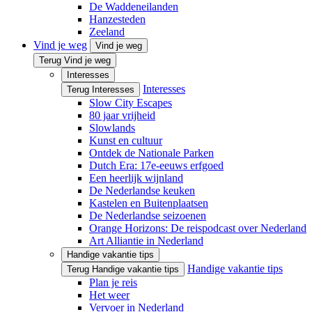
De Waddeneilanden
Hanzesteden
Zeeland
Vind je weg
Vind je weg
Terug Vind je weg
Interesses
Interesses
Terug Interesses
Slow City Escapes
80 jaar vrijheid
Slowlands
Kunst en cultuur
Ontdek de Nationale Parken
Dutch Era: 17e-eeuws erfgoed
Een heerlijk wijnland
De Nederlandse keuken
Kastelen en Buitenplaatsen
De Nederlandse seizoenen
Orange Horizons: De reis­podcast over Nederland
Art Alliantie in Nederland
Handige vakantie tips
Handige vakantie tips
Terug Handige vakantie tips
Plan je reis
Het weer
Vervoer in Nederland