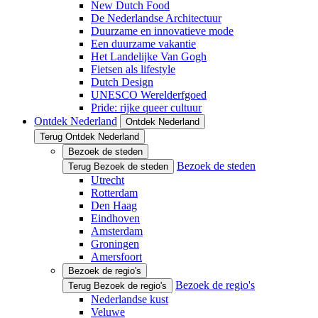
New Dutch Food
De Nederlandse Architectuur
Duurzame en innovatieve mode
Een duurzame vakantie
Het Landelijke Van Gogh
Fietsen als lifestyle
Dutch Design
UNESCO Werelderfgoed
Pride: rijke queer cultuur
Ontdek Nederland
Ontdek Nederland
Terug Ontdek Nederland
Bezoek de steden
Bezoek de steden
Terug Bezoek de steden
Utrecht
Rotterdam
Den Haag
Eindhoven
Amsterdam
Groningen
Amersfoort
Bezoek de regio's
Bezoek de regio's
Terug Bezoek de regio's
Nederlandse kust
Veluwe