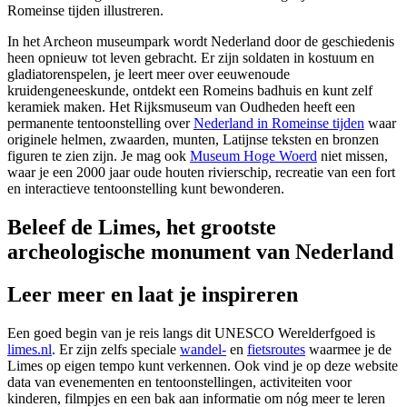
Romeinse tijden illustreren.
In het Archeon museumpark wordt Nederland door de geschiedenis
heen opnieuw tot leven gebracht. Er zijn soldaten in kostuum en
gladiatorenspelen, je leert meer over eeuwenoude
kruidengeneeskunde, ontdekt een Romeins badhuis en kunt zelf
keramiek maken. Het Rijksmuseum van Oudheden heeft een
permanente tentoonstelling over
Nederland in Romeinse tijden
waar
originele helmen, zwaarden, munten, Latijnse teksten en bronzen
figuren te zien zijn. Je mag ook
Museum Hoge Woerd
niet missen,
waar je een 2000 jaar oude houten rivierschip, recreatie van een fort
en interactieve tentoonstelling kunt bewonderen.
Beleef de Limes, het grootste
archeologische monument van Nederland
Leer meer en laat je inspireren
Een goed begin van je reis langs dit UNESCO Werelderfgoed is
limes.nl
. Er zijn zelfs speciale
wandel-
en
fietsroutes
waarmee je de
Limes op eigen tempo kunt verkennen. Ook vind je op deze website
data van evenementen en tentoonstellingen, activiteiten voor
kinderen, filmpjes en een bak aan informatie om nóg meer te leren