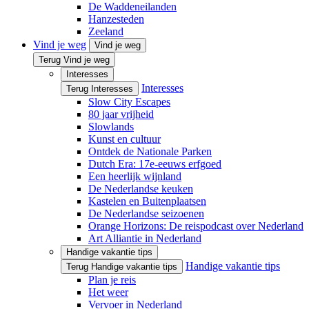
De Waddeneilanden
Hanzesteden
Zeeland
Vind je weg
Vind je weg
Terug Vind je weg
Interesses
Interesses
Terug Interesses
Slow City Escapes
80 jaar vrijheid
Slowlands
Kunst en cultuur
Ontdek de Nationale Parken
Dutch Era: 17e-eeuws erfgoed
Een heerlijk wijnland
De Nederlandse keuken
Kastelen en Buitenplaatsen
De Nederlandse seizoenen
Orange Horizons: De reis­podcast over Nederland
Art Alliantie in Nederland
Handige vakantie tips
Handige vakantie tips
Terug Handige vakantie tips
Plan je reis
Het weer
Vervoer in Nederland