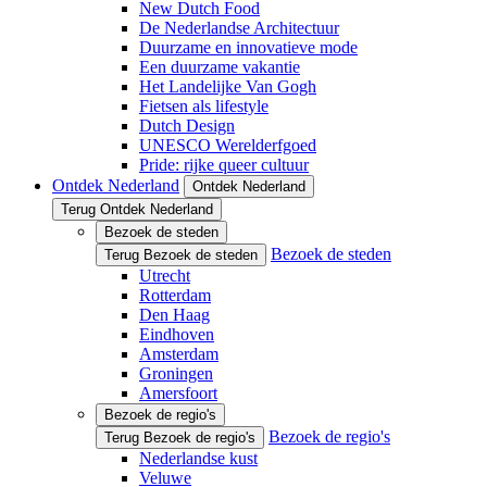
New Dutch Food
De Nederlandse Architectuur
Duurzame en innovatieve mode
Een duurzame vakantie
Het Landelijke Van Gogh
Fietsen als lifestyle
Dutch Design
UNESCO Werelderfgoed
Pride: rijke queer cultuur
Ontdek Nederland
Ontdek Nederland
Terug Ontdek Nederland
Bezoek de steden
Bezoek de steden
Terug Bezoek de steden
Utrecht
Rotterdam
Den Haag
Eindhoven
Amsterdam
Groningen
Amersfoort
Bezoek de regio's
Bezoek de regio's
Terug Bezoek de regio's
Nederlandse kust
Veluwe