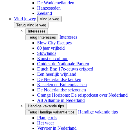
De Waddeneilanden
Hanzesteden
Zeeland
Vind je weg
Vind je weg
Terug Vind je weg
Interesses
Interesses
Terug Interesses
Slow City Escapes
80 jaar vrijheid
Slowlands
Kunst en cultuur
Ontdek de Nationale Parken
Dutch Era: 17e-eeuws erfgoed
Een heerlijk wijnland
De Nederlandse keuken
Kastelen en Buitenplaatsen
De Nederlandse seizoenen
Orange Horizons: De reis­podcast over Nederland
Art Alliantie in Nederland
Handige vakantie tips
Handige vakantie tips
Terug Handige vakantie tips
Plan je reis
Het weer
Vervoer in Nederland