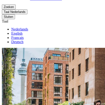
Zoeken
Taal
Nederlands
Sluiten
Taal
Nederlands
English
Français
Deutsch