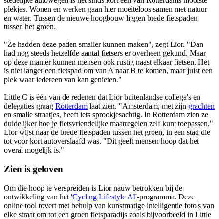
stedelijke autowegen is het sinds kort één van Rotterdams mooiste
plekjes. Wonen en werken gaan hier moeiteloos samen met natuur
en water. Tussen de nieuwe hoogbouw liggen brede fietspaden
tussen het groen.
"Ze hadden deze paden smaller kunnen maken", zegt Lior. "Dan
had nog steeds hetzelfde aantal fietsers er overheen gekund. Maar
op deze manier kunnen mensen ook rustig naast elkaar fietsen. Het
is niet langer een fietspad om van A naar B te komen, maar juist een
plek waar iedereen van kan genieten."
Little C is één van de redenen dat Lior buitenlandse collega's en
delegaties graag
Rotterdam
laat zien. "Amsterdam, met zijn
grachten
en smalle straatjes, heeft iets sprookjesachtig. In Rotterdam zien ze
duidelijker hoe je fietsvriendelijke maatregelen zelf kunt toepassen."
Lior wijst naar de brede fietspaden tussen het groen, in een stad die
tot voor kort autoverslaafd was. "Dit geeft mensen hoop dat het
overal mogelijk is."
Zien is geloven
Om die hoop te verspreiden is Lior nauw betrokken bij de
ontwikkeling van het '
Cycling Lifestyle AI
'-programma. Deze
online tool tovert met behulp van kunstmatige intelligentie foto's van
elke straat om tot een groen fietsparadijs zoals bijvoorbeeld in Little