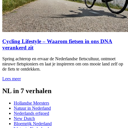
Cycling Lifestyle – Waarom fietsen in ons DNA
verankerd zit
Spring achterop en ervaar de Nederlandse fietscultuur, ontmoet
nieuwe fietspioniers en laat je inspireren om ons mooie land zelf op
de fiets te ontdekken.
Lees meer
NL in 7 verhalen
Hollandse Meesters
Natuur in Nederland
Nederlands erfgoed
New Dutch
Bloemrijk Nederland