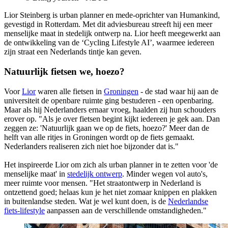
Lior Steinberg is urban planner en mede-oprichter van Humankind,
gevestigd in Rotterdam. Met dit adviesbureau streeft hij een meer
menselijke maat in stedelijk ontwerp na. Lior heeft meegewerkt aan
de ontwikkeling van de ‘Cycling Lifestyle AI’, waarmee iedereen
zijn straat een Nederlands tintje kan geven.
Natuurlijk fietsen we, hoezo?
Voor
Lior
waren alle fietsen in
Groningen
- de stad waar hij aan de
universiteit de openbare ruimte ging bestuderen - een openbaring.
Maar als hij Nederlanders ernaar vroeg, haalden zij hun schouders
erover op. "Als je over fietsen begint kijkt iedereen je gek aan. Dan
zeggen ze: 'Natuurlijk gaan we op de fiets, hoezo?' Meer dan de
helft van alle ritjes in Groningen wordt op de fiets gemaakt.
Nederlanders realiseren zich niet hoe bijzonder dat is."
Het inspireerde Lior om zich als urban planner in te zetten voor 'de
menselijke maat' in
stedelijk ontwerp
. Minder wegen vol auto's,
meer ruimte voor mensen. "Het straatontwerp in Nederland is
ontzettend goed; helaas kun je het niet zomaar knippen en plakken
in buitenlandse steden. Wat je wel kunt doen, is de
Nederlandse
fiets-lifestyle
aanpassen aan de verschillende omstandigheden."